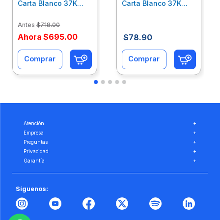
Carta Blanco 37K
Carta Blanco 37K
Caja 10 Paquetes Cta
C/500Hjs Cta Eco-
Eco-Ofix
Ofix
Antes
$
718
.
00
Ahora
$
695
.
00
$
78
.
90
Comprar
Comprar
Atención
+
Empresa
+
Preguntas
+
Privacidad
+
Garantía
+
Síguenos: