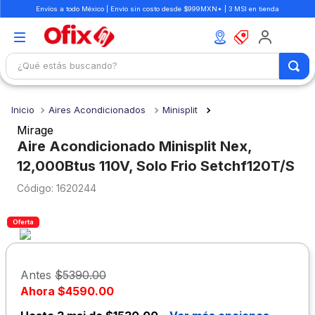
Envíos a todo México | Envío sin costo desde $999MXN* | 3 MSI en tienda
¿Qué estás buscando?
TÉRMINOS MÁS BUSCADOS
Aires Acondicionados
Minisplit
1
.
mochilas
Mirage
2
.
libretas
Aire Acondicionado Minisplit Nex,
12,000Btus 110V, Solo Frio Setchf120T/S
3
.
cuaderno
:
1620244
4
.
cuadernos
5
.
colores
Oferta
6
.
boligrafo
7
.
escritorio
Antes
$5390.00
8
.
sacapuntas
Ahora
$4590.00
9
.
lapiz