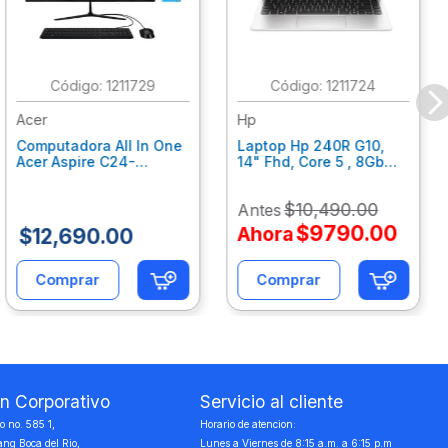
:
1211729
:
1211724
Acer
Hp
Computadora All In One
Laptop Hp 240R G10,
Acer Aspire C24-
14" Fhd, Core 5 , 8Gb
C242Nl, Ci3-1305U, 8Gb
Ram, 512Gb Ssd, Win11
Ram, 512Gb Ssd, 24"
Home B77C3Lt
$
10
,
490
.
00
Antes
Fhd, Win 11 Home
Dq.Bmjal.002
$
9790
.
00
Ahora
$
12
,
690
.
00
Comprar
Comprar
on Corporativo
Servicio al cliente
 no. 585 1,
Horario de atencion:
ang Boca del Rio,
Lunes a Viernes de 8:15 a.m. a 6:15 p.m