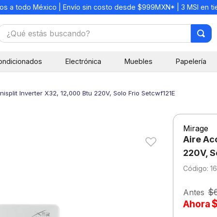
os a todo México | Envío sin costo desde $999MXN* | 3 MSI en t
¿Qué estás buscando?
TÉRMINOS MÁS BUSCADOS
ondicionados
Electrónica
Muebles
Papelería
1
.
mochilas
2
.
libretas
isplit Inverter X32, 12,000 Btu 220V, Solo Frio Setcwf121E
3
.
cuaderno
4
.
cuadernos
Mirage
5
.
colores
Aire Ac
6
.
boligrafo
220V, S
:
1
7
.
escritorio
8
.
sacapuntas
$
Antes
Ahora
9
.
lapiz