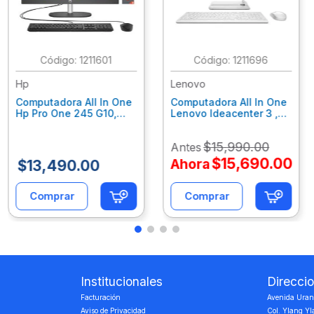
:
1211601
:
1211696
Hp
Lenovo
Computadora All In One
Computadora All In One
Hp Pro One 245 G10,
Lenovo Ideacenter 3 ,
Ryzen 3-7320U, 8Gb
Ryzen 7-7730U, 16Gb
Ram, 256Gb Ssd, 23.8"
Ram, 512Gb Ssd, 23.8"
$
15
,
990
.
00
Antes
Fhd, Win11Home
Fhd, Win11 Home
9P7K5La
F0G1014Nld
$
15
,
690
.
00
Ahora
$
13
,
490
.
00
Comprar
Comprar
Institucionales
Direcci
Facturación
Avenida Urano
Aviso de Privacidad
Col. Ylang Yl