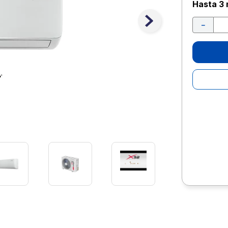
10
.
escolar
Hasta
3 
－