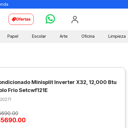
ienda
Ofertas
Papel
Escolar
Arte
Oficina
Limpieza
ondicionado Minisplit Inverter X32, 12,000 Btu
olo Frio Setcwf121E
620271
6690
.
00
$
5690
.
00