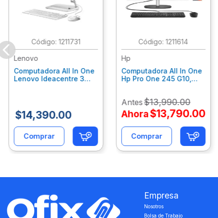
:
1211731
:
1211614
Lenovo
Hp
Computadora All In One
Computadora All In One
Lenovo Ideacentre 3
Hp Pro One 245 G10,
24Alc6, Amd Ryzen 5
Ryzen 3-7320U, 8Gb
7430U, 8Gb Ram, 256Gb
Ram, 512Gb Ssd, 23.8"
$
13
,
990
.
00
Antes
Ssd, 23.8", Win 11 Home
Fhd, Win11Home
F0G1014Ald
9P7K6La
$
13
,
790
.
00
Ahora
$
14
,
390
.
00
Comprar
Comprar
Empresa
Nosotros
Bolsa de Trabajo