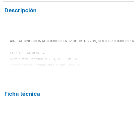
Descripción
AIRE ACONDICIONADO INVERTER 12,000BTU 220V, SOLO FRIO INVERTER
ESPECIFICACIONES:

Suministro Eléctrico: V-230, PH-1, Hz-60

Capacidad de Enfriamiento: Btu/h - 12,000

Potencia Consumida: 1,000 W

Eficiencia Energética: 16.5 SEER

Tipo de Refrigerante: R32

Flujo de Aire: m3/h 560

Ficha técnica
Nivel de Ruido Interior: 41 dB

Diámetro de Tubería:  Pulgadas 1/4" - 1/2"