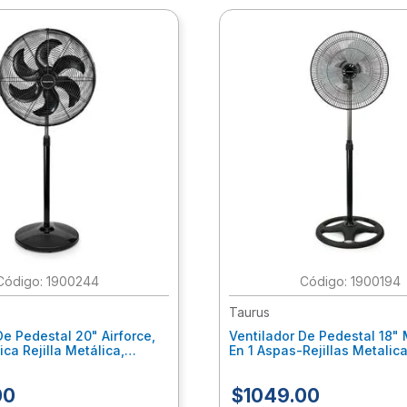
:
1900244
:
1900194
Taurus
De Pedestal 20" Airforce,
Ventilador De Pedestal 18" M
ica Rejilla Metálica,
En 1 Aspas-Rejillas Metalic
 Negro M94411800/01
M94409400
00
$
1049
.
00