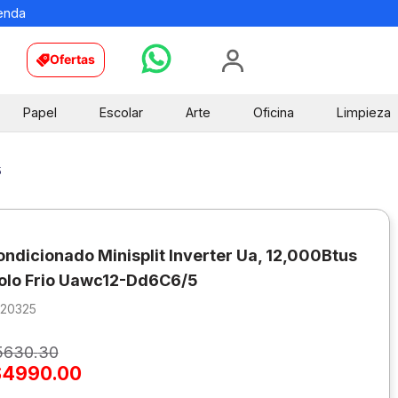
ienda
Ofertas
Papel
Escolar
Arte
Oficina
Limpieza
5
ondicionado Minisplit Inverter Ua, 12,000Btus
olo Frio Uawc12-Dd6C6/5
620325
5630
.
30
$
4990
.
00