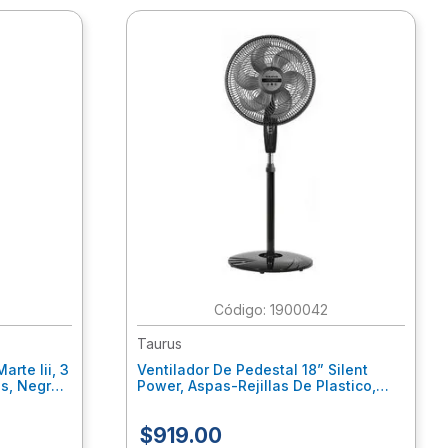
:
1900042
Taurus
arte Iii, 3
Ventilador De Pedestal 18” Silent
as, Negro
Power, Aspas-Rejillas De Plastico,
Silencioso M94401902
$
919
.
00