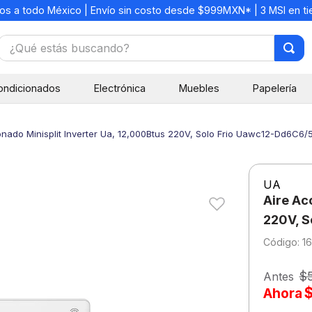
os a todo México | Envío sin costo desde $999MXN* | 3 MSI en t
¿Qué estás buscando?
TÉRMINOS MÁS BUSCADOS
ondicionados
Electrónica
Muebles
Papelería
1
.
mochilas
2
.
libretas
onado Minisplit Inverter Ua, 12,000Btus 220V, Solo Frio Uawc12-Dd6C6/
3
.
cuaderno
4
.
cuadernos
UA
5
.
colores
Aire Ac
6
.
boligrafo
220V, S
:
1
7
.
lapiz
8
.
escritorio
$
Antes
Ahora
9
.
sacapuntas