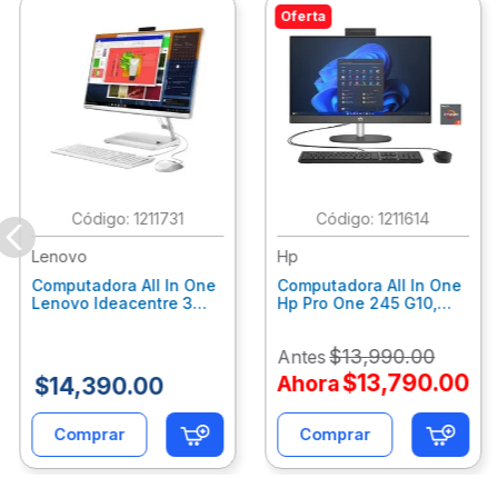
Oferta
:
1211731
:
1211614
Lenovo
Hp
Computadora All In One
Computadora All In One
Lenovo Ideacentre 3
Hp Pro One 245 G10,
24Alc6, Amd Ryzen 5
Ryzen 3-7320U, 8Gb
7430U, 8Gb Ram, 256Gb
Ram, 512Gb Ssd, 23.8"
$
13
,
990
.
00
Antes
Ssd, 23.8", Win 11 Home
Fhd, Win11Home
F0G1014Ald
9P7K6La
$
13
,
790
.
00
Ahora
$
14
,
390
.
00
Comprar
Comprar