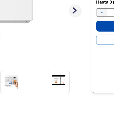
10
.
escolar
Hasta
3 
－