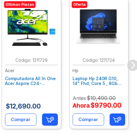
Últimas Piezas
Oferta
:
1211729
:
1211724
Acer
Hp
Computadora All In One
Laptop Hp 240R G10,
Acer Aspire C24-
14" Fhd, Core 5 , 8Gb
C242Nl, Ci3-1305U, 8Gb
Ram, 512Gb Ssd, Win11
Ram, 512Gb Ssd, 24"
Home B77C3Lt
$
10
,
490
.
00
Antes
Fhd, Win 11 Home
Dq.Bmjal.002
$
9790
.
00
Ahora
$
12
,
690
.
00
Comprar
Comprar