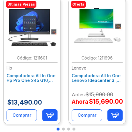
Últimas Piezas
Oferta
:
1211601
:
1211696
Hp
Lenovo
Computadora All In One
Computadora All In One
Hp Pro One 245 G10,
Lenovo Ideacenter 3 ,
Ryzen 3-7320U, 8Gb
Ryzen 7-7730U, 16Gb
Ram, 256Gb Ssd, 23.8"
Ram, 512Gb Ssd, 23.8"
$
15
,
990
.
00
Antes
Fhd, Win11Home
Fhd, Win11 Home
9P7K5La
F0G1014Nld
$
15
,
690
.
00
Ahora
$
13
,
490
.
00
Comprar
Comprar