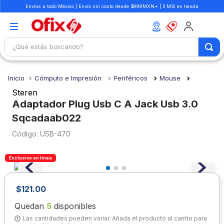
Envíos a todo México | Envío sin costo desde $999MXN* | 3 MSI en tienda
¿Qué estás buscando?
TÉRMINOS MÁS BUSCADOS
Cómputo e Impresión
Periféricos
Mouse
1
.
mochilas
Steren
2
.
libretas
Adaptador Plug Usb C A Jack Usb 3.0
Sqcadaab022
3
.
cuaderno
:
USB-470
4
.
cuadernos
5
.
colores
Exclusivo en línea
6
.
boligrafo
7
.
sacapuntas
$
121
.
00
8
.
escolar
Quedan
5
disponibles
Las cantidades pueden variar. Añada el producto al carrito para
9
.
escritorio