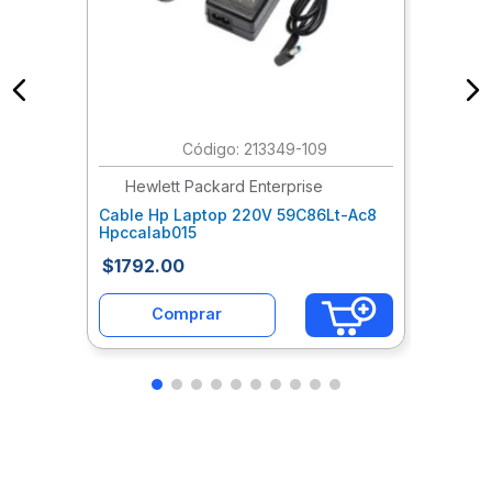
:
213349-109
Hewlett Packard Enterprise
Cable Hp Laptop 220V 59C86Lt-Ac8
Hpccalab015
$
1792
.
00
Comprar