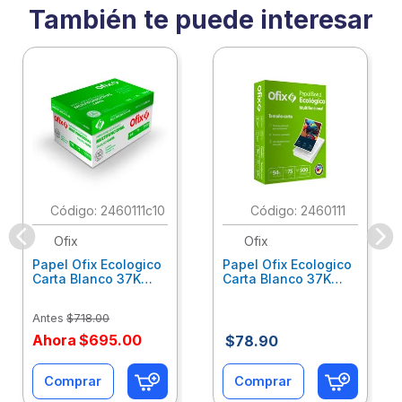
También te puede interesar
:
2460111c10
:
2460111
Ofix
Ofix
Papel Ofix Ecologico
Papel Ofix Ecologico
Carta Blanco 37K
Carta Blanco 37K
Caja 10 Paquetes Cta
C/500Hjs Cta Eco-
Eco-Ofix
Ofix
Antes
$
718
.
00
Ahora
$
695
.
00
$
78
.
90
Comprar
Comprar