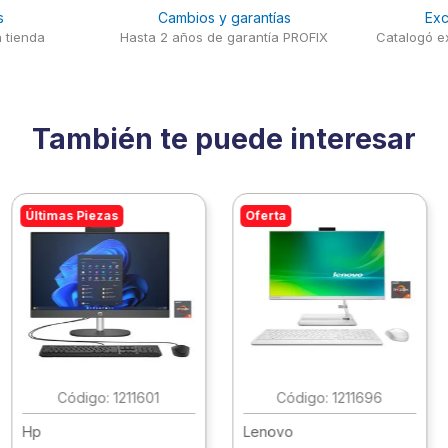
s
Cambios y garantías
Exc
 tienda
Hasta 2 años de garantía PROFIX
Catalogó ex
También te puede interesar
Últimas Piezas
Oferta
:
1211601
:
1211696
Hp
Lenovo