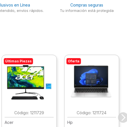
lusivos en Línea
Compras seguras
tendido, envíos rápidos.
Tu información está protegida
Últimas Piezas
Oferta
:
1211729
:
1211724
Acer
Hp