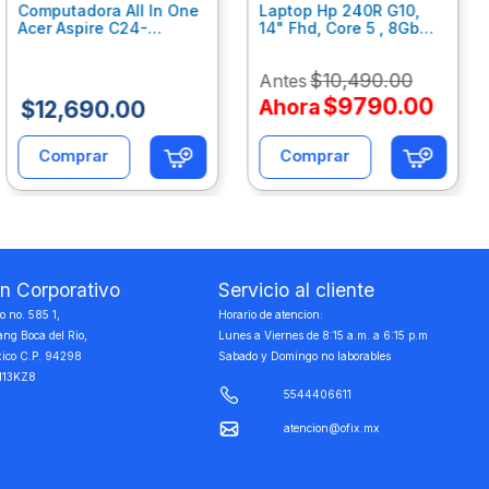
Computadora All In One
Laptop Hp 240R G10,
Acer Aspire C24-
14" Fhd, Core 5 , 8Gb
C242Nl, Ci3-1305U, 8Gb
Ram, 512Gb Ssd, Win11
Ram, 512Gb Ssd, 24"
Home B77C3Lt
$
10
,
490
.
00
Antes
Fhd, Win 11 Home
Dq.Bmjal.002
$
9790
.
00
Ahora
$
12
,
690
.
00
Comprar
Comprar
on Corporativo
Servicio al cliente
 no. 585 1,
Horario de atencion:
ang Boca del Rio,
Lunes a Viernes de 8:15 a.m. a 6:15 p.m
xico C.P. 94298
Sabado y Domingo no laborables
113KZ8
5544406611
atencion@ofix.mx