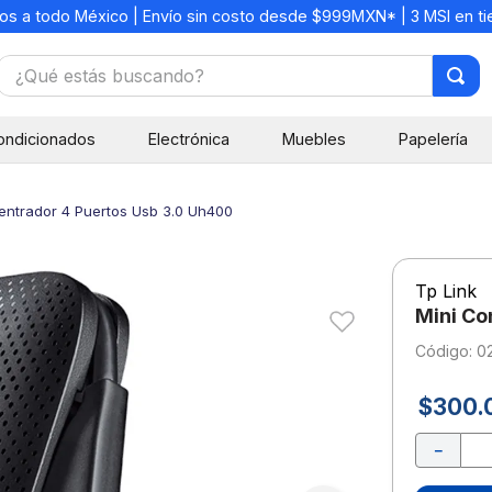
os a todo México | Envío sin costo desde $999MXN* | 3 MSI en t
¿Qué estás buscando?
TÉRMINOS MÁS BUSCADOS
ondicionados
Electrónica
Muebles
Papelería
1
.
mochilas
2
.
libretas
entrador 4 Puertos Usb 3.0 Uh400
3
.
cuaderno
4
.
cuadernos
Tp Link
5
.
colores
Mini Co
6
.
boligrafo
:
0
7
.
escritorio
$
300
.
8
.
sacapuntas
－
9
.
escolar