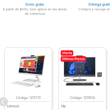
Envío gratis
Entrega grati
A partir de $500, Solo aplica en las áreas
Compra y recoge en
de cobertura
Oferta
Últimas Piezas
:
1211731
:
1211614
Lenovo
Hp