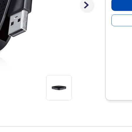
10
.
lapiz