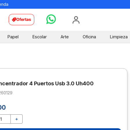
ienda
Ofertas
Papel
Escolar
Arte
Oficina
Limpieza
ncentrador 4 Puertos Usb 3.0 Uh400
260129
00
＋