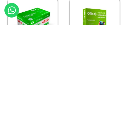
:
2460111c10
:
2460111
Ofix
Ofix
Papel Ofix Ecologico
Papel Ofix Ecologico
Carta Blanco 37K
Carta Blanco 37K
Caja 10 Paquetes Cta
C/500Hjs Cta Eco-
Eco-Ofix
Ofix
Antes
$
718
.
00
Ahora
$
695
.
00
$
78
.
90
Comprar
Comprar