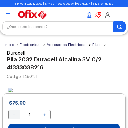
Envíos a todo México | Envío sin costo desde $999MXN* | 3 MSI en tienda
¿Qué estás buscando?
TÉRMINOS MÁS BUSCADOS
Electrónica
Accesorios Eléctricos
Pilas
1
.
mochilas
Duracell
2
.
libretas
Pila 2032 Duracell Alcalina 3V C/2
41333038216
3
.
cuaderno
:
1490121
4
.
cuadernos
5
.
colores
6
.
boligrafo
$
75
.
00
7
.
escritorio
－
＋
8
.
sacapuntas
9
.
escolar