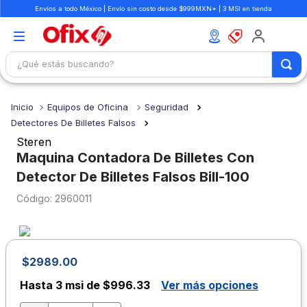
Envíos a todo México | Envío sin costo desde $999MXN* | 3 MSI en tienda
¿Qué estás buscando?
TÉRMINOS MÁS BUSCADOS
Equipos de Oficina
Seguridad
1
.
mochilas
Detectores De Billetes Falsos
2
.
libretas
Steren
Maquina Contadora De Billetes Con
3
.
cuaderno
Detector De Billetes Falsos Bill-100
4
.
cuadernos
:
2960011
5
.
colores
6
.
boligrafo
7
.
sacapuntas
$
2989
.
00
8
.
escolar
Hasta
3 msi de $996.33
Ver más opciones
9
.
escritorio