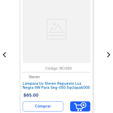
:
NO.560
Steren
Lámpara Uv Steren Repuesto Luz
Negra 6W Para Seg-050 Sqclapab005
$
65
.
00
Comprar