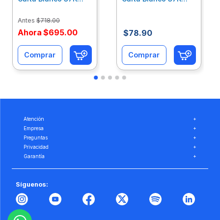
Caja 10 Paquetes Cta
C/500Hjs Cta Eco-
Eco-Ofix
Ofix
Antes
$
718
.
00
Ahora
$
695
.
00
$
78
.
90
Comprar
Comprar
Atención
+
Empresa
+
Preguntas
+
Privacidad
+
Garantía
+
Síguenos: