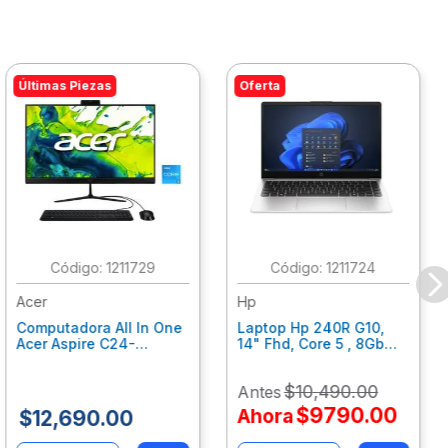
Últimas Piezas
Oferta
:
1211729
:
1211724
Acer
Hp
Computadora All In One
Laptop Hp 240R G10,
Acer Aspire C24-
14" Fhd, Core 5 , 8Gb
C242Nl, Ci3-1305U, 8Gb
Ram, 512Gb Ssd, Win11
Ram, 512Gb Ssd, 24"
Home B77C3Lt
$
10
,
490
.
00
Antes
Fhd, Win 11 Home
Dq.Bmjal.002
$
9790
.
00
Ahora
$
12
,
690
.
00