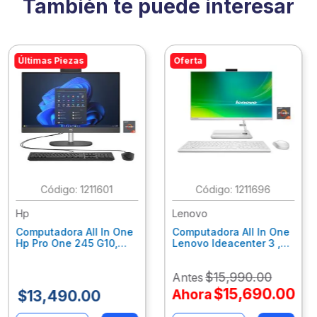
También te puede interesar
Últimas Piezas
Oferta
:
1211601
:
1211696
Hp
Lenovo
Computadora All In One
Computadora All In One
Hp Pro One 245 G10,
Lenovo Ideacenter 3 ,
Ryzen 3-7320U, 8Gb
Ryzen 7-7730U, 16Gb
Ram, 256Gb Ssd, 23.8"
Ram, 512Gb Ssd, 23.8"
$
15
,
990
.
00
Antes
Fhd, Win11Home
Fhd, Win11 Home
9P7K5La
F0G1014Nld
$
15
,
690
.
00
Ahora
$
13
,
490
.
00