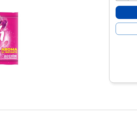
10
.
escolar