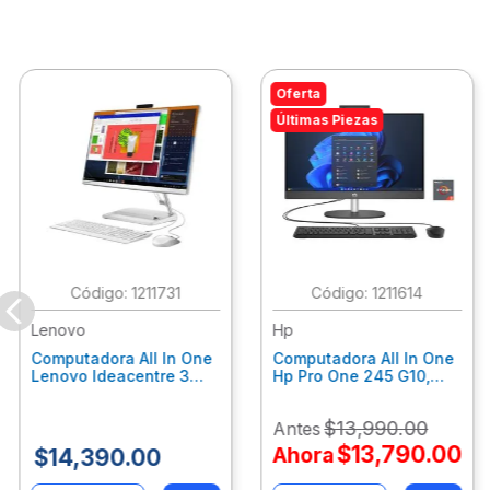
Oferta
Últimas Piezas
:
1211731
:
1211614
Lenovo
Hp
Computadora All In One
Computadora All In One
Lenovo Ideacentre 3
Hp Pro One 245 G10,
24Alc6, Amd Ryzen 5
Ryzen 3-7320U, 8Gb
7430U, 8Gb Ram, 256Gb
Ram, 512Gb Ssd, 23.8"
$
13
,
990
.
00
Antes
Ssd, 23.8", Win 11 Home
Fhd, Win11Home
F0G1014Ald
9P7K6La
$
13
,
790
.
00
Ahora
$
14
,
390
.
00