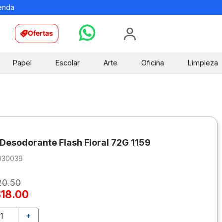
ienda
Ofertas
Papel
Escolar
Arte
Oficina
Limpieza
a Desodorante Flash Floral 72G 1159
030039
20
.
50
$
18
.
00
＋