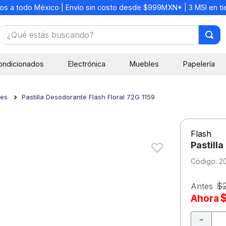
os a todo México | Envío sin costo desde $999MXN* | 3 MSI en t
¿Qué estás buscando?
TÉRMINOS MÁS BUSCADOS
ondicionados
Electrónica
Muebles
Papelería
1
.
mochilas
2
.
libretas
tes
Pastilla Desodorante Flash Floral 72G 1159
3
.
cuaderno
4
.
cuadernos
Flash
5
.
colores
Pastill
6
.
boligrafo
:
2
7
.
escritorio
$
Antes
8
.
sacapuntas
Ahora
9
.
lapiz
－