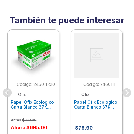
También te puede interesar
:
2460111c10
:
2460111
Ofix
Ofix
Papel Ofix Ecologico
Papel Ofix Ecologico
Carta Blanco 37K
Carta Blanco 37K
Caja 10 Paquetes Cta
C/500Hjs Cta Eco-
Eco-Ofix
Ofix
Antes
$
718
.
00
Ahora
$
695
.
00
$
78
.
90