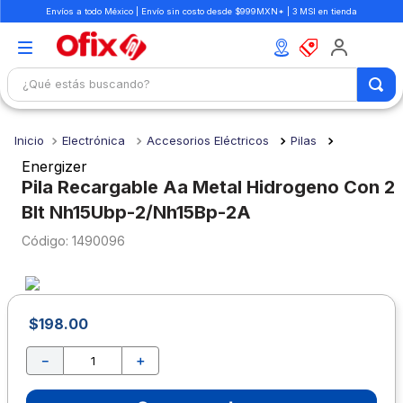
Envíos a todo México | Envío sin costo desde $999MXN* | 3 MSI en tienda
¿Qué estás buscando?
TÉRMINOS MÁS BUSCADOS
Electrónica
Accesorios Eléctricos
Pilas
1
.
mochilas
Energizer
2
.
libretas
Pila Recargable Aa Metal Hidrogeno Con 2
Blt Nh15Ubp-2/Nh15Bp-2A
3
.
cuaderno
:
1490096
4
.
cuadernos
5
.
colores
6
.
boligrafo
$
198
.
00
7
.
escolar
－
＋
8
.
sacapuntas
9
.
lapiz