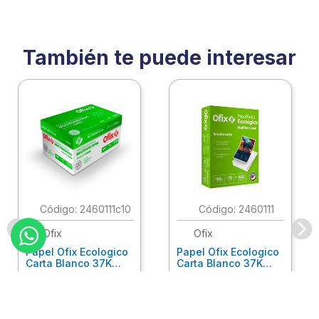
También te puede interesar
:
2460111c10
:
2460111
Ofix
Ofix
Papel Ofix Ecologico
Papel Ofix Ecologico
Carta Blanco 37K
Carta Blanco 37K
Caja 10 Paquetes Cta
C/500Hjs Cta Eco-
Eco-Ofix
Ofix
Antes
$
718
.
00
Ahora
$
695
.
00
$
78
.
90