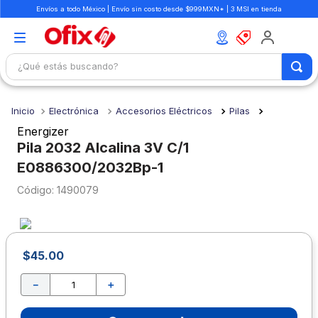
Envíos a todo México | Envío sin costo desde $999MXN* | 3 MSI en tienda
¿Qué estás buscando?
TÉRMINOS MÁS BUSCADOS
Electrónica
Accesorios Eléctricos
Pilas
1
.
mochilas
Energizer
2
.
libretas
Pila 2032 Alcalina 3V C/1
E0886300/2032Bp-1
3
.
cuaderno
:
1490079
4
.
cuadernos
5
.
colores
6
.
boligrafo
$
45
.
00
7
.
escritorio
－
＋
8
.
sacapuntas
9
.
lapiz