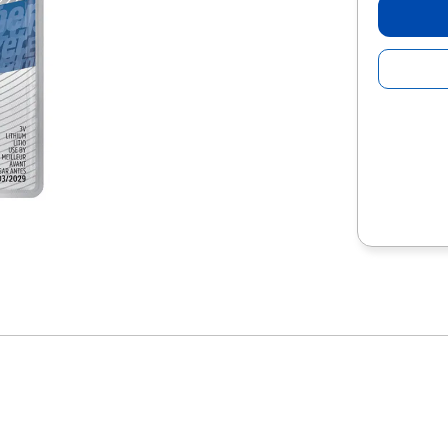
10
.
escolar