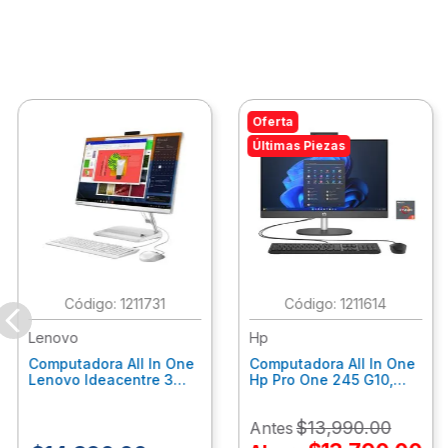
Oferta
Últimas Piezas
:
1211731
:
1211614
Lenovo
Hp
Computadora All In One
Computadora All In One
Lenovo Ideacentre 3
Hp Pro One 245 G10,
24Alc6, Amd Ryzen 5
Ryzen 3-7320U, 8Gb
7430U, 8Gb Ram, 256Gb
Ram, 512Gb Ssd, 23.8"
$
13
,
990
.
00
Antes
Ssd, 23.8", Win 11 Home
Fhd, Win11Home
F0G1014Ald
9P7K6La