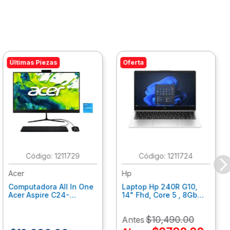
Últimas Piezas
Oferta
:
1211729
:
1211724
Acer
Hp
Computadora All In One
Laptop Hp 240R G10,
Acer Aspire C24-
14" Fhd, Core 5 , 8Gb
C242Nl, Ci3-1305U, 8Gb
Ram, 512Gb Ssd, Win11
Ram, 512Gb Ssd, 24"
Home B77C3Lt
$
10
,
490
.
00
Antes
Fhd, Win 11 Home
Dq.Bmjal.002