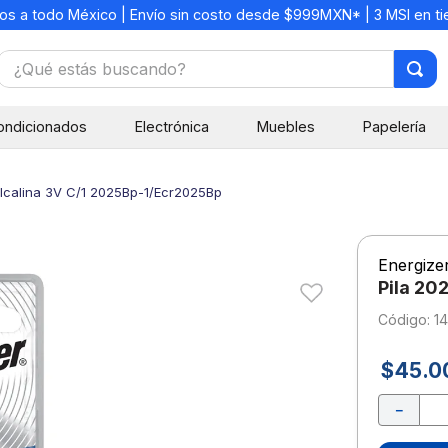
os a todo México | Envío sin costo desde $999MXN* | 3 MSI en t
¿Qué estás buscando?
TÉRMINOS MÁS BUSCADOS
ondicionados
Electrónica
Muebles
Papelería
1
.
mochilas
2
.
libretas
Alcalina 3V C/1 2025Bp-1/Ecr2025Bp
3
.
cuaderno
4
.
cuadernos
Energize
5
.
colores
Pila 20
6
.
boligrafo
:
1
7
.
escritorio
$
45
.
0
8
.
sacapuntas
－
9
.
lapiz