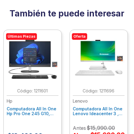
También te puede interesar
Últimas Piezas
Oferta
:
1211601
:
1211696
Hp
Lenovo
Computadora All In One
Computadora All In One
Hp Pro One 245 G10,
Lenovo Ideacenter 3 ,
Ryzen 3-7320U, 8Gb
Ryzen 7-7730U, 16Gb
Ram, 256Gb Ssd, 23.8"
Ram, 512Gb Ssd, 23.8"
$
15
,
990
.
00
Antes
Fhd, Win11Home
Fhd, Win11 Home
9P7K5La
F0G1014Nld