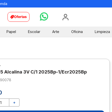
ienda
Ofertas
Papel
Escolar
Arte
Oficina
Limpieza
r
25 Alcalina 3V C/1 2025Bp-1/Ecr2025Bp
490078
0
＋