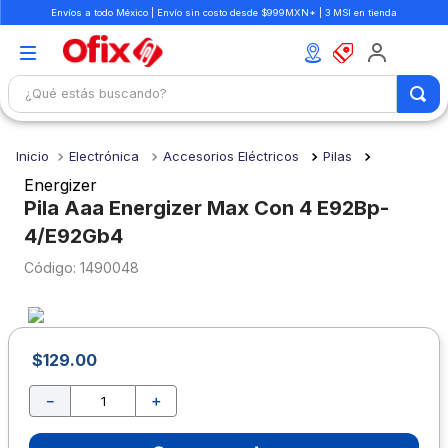
Envíos a todo México | Envío sin costo desde $999MXN* | 3 MSI en tienda
¿Qué estás buscando?
TÉRMINOS MÁS BUSCADOS
Electrónica
Accesorios Eléctricos
Pilas
1
.
mochilas
Energizer
2
.
libretas
Pila Aaa Energizer Max Con 4 E92Bp-
4/E92Gb4
3
.
cuaderno
:
1490048
4
.
cuadernos
5
.
colores
6
.
boligrafo
$
129
.
00
7
.
escritorio
－
＋
8
.
sacapuntas
9
.
escolar