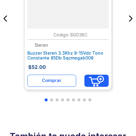
:
BGD38C
Steren
Buzzer Steren 3.3Khz 8-15Vdc Tono
Constante 85Db Sqcmegab008
$
52
.
00
Comprar