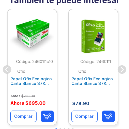
También te puede interesar
:
2460111c10
:
2460111
Ofix
Ofix
Papel Ofix Ecologico
Papel Ofix Ecologico
Carta Blanco 37K
Carta Blanco 37K
Caja 10 Paquetes Cta
C/500Hjs Cta Eco-
Eco-Ofix
Ofix
Antes
$
718
.
00
Ahora
$
695
.
00
$
78
.
90
Comprar
Comprar