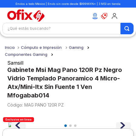
Envíos a todo México | Envío sin costo desde $999MXN* | 3 MSI en tienda
¿Qué estás buscando?
TÉRMINOS MÁS BUSCADOS
Cómputo e Impresión
Gaming
1
.
mochilas
Componentes Gaming
2
.
libretas
Samsill
Gabinete Msi Mag Pano 120R Pz Negro
3
.
cuaderno
Vidrio Templado Panoramico 4 Micro-
4
.
cuadernos
Atx/Mini-Itx Sin Fuente 1 Ven
5
.
colores
Mfogabab014
6
.
boligrafo
:
MAG PANO 120R PZ
7
.
escritorio
Exclusivo en línea
8
.
sacapuntas
9
.
escolar