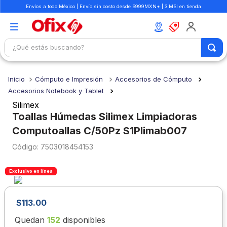
Envíos a todo México | Envío sin costo desde $999MXN* | 3 MSI en tienda
¿Qué estás buscando?
TÉRMINOS MÁS BUSCADOS
Cómputo e Impresión
Accesorios de Cómputo
1
.
mochilas
Accesorios Notebook y Tablet
2
.
libretas
Silimex
Toallas Húmedas Silimex Limpiadoras
3
.
cuaderno
Computoallas C/50Pz S1Plimab007
4
.
cuadernos
:
7503018454153
5
.
colores
6
.
boligrafo
Exclusivo en línea
7
.
escritorio
$
113
.
00
8
.
sacapuntas
Quedan
152
disponibles
9
.
lapiz