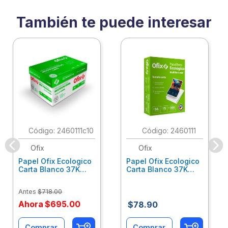
También te puede interesar
:
2460111c10
:
2460111
Ofix
Ofix
Papel Ofix Ecologico
Papel Ofix Ecologico
Carta Blanco 37K
Carta Blanco 37K
Caja 10 Paquetes Cta
C/500Hjs Cta Eco-
Eco-Ofix
Ofix
Antes
$
718
.
00
Ahora
$
695
.
00
$
78
.
90
Comprar
Comprar