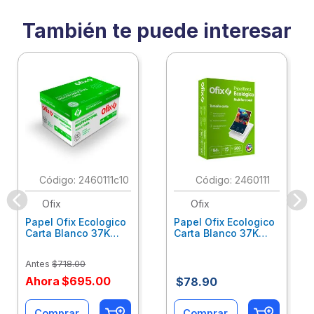
También te puede interesar
:
2460111c10
:
2460111
Ofix
Ofix
Papel Ofix Ecologico
Papel Ofix Ecologico
Carta Blanco 37K
Carta Blanco 37K
Caja 10 Paquetes Cta
C/500Hjs Cta Eco-
Eco-Ofix
Ofix
Antes
$
718
.
00
Ahora
$
695
.
00
$
78
.
90
Comprar
Comprar