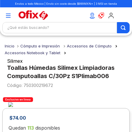
Envíos a todo México | Envío sin costo desde $999MXN* | 3 MSI en tienda
¿Qué estás buscando?
TÉRMINOS MÁS BUSCADOS
Cómputo e Impresión
Accesorios de Cómputo
1
.
mochilas
Accesorios Notebook y Tablet
2
.
libretas
Silimex
Toallas Húmedas Silimex Limpiadoras
3
.
cuaderno
Computoallas C/30Pz S1Plimab006
4
.
cuadernos
:
750300219672
5
.
colores
6
.
boligrafo
Exclusivo en línea
7
.
escritorio
$
74
.
00
8
.
sacapuntas
Quedan
113
disponibles
9
.
lapiz