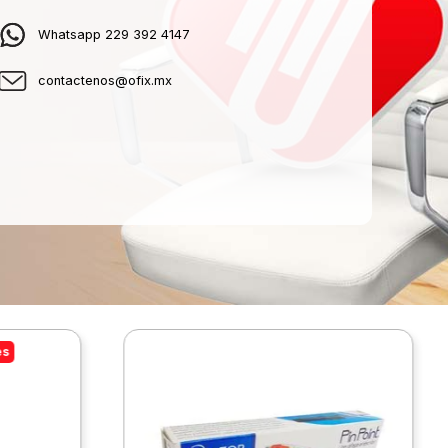
Whatsapp 229 392 4147
contactenos@ofix.mx
es