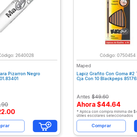
:
2640028
:
0750454
Maped
ara Pizarron Negro
Lapiz Grafito Con Goma #2 
301.83401
Cja Con 10 Blackpeps 8517
Antes
$49.60
Ahora
$44.64
.
90
22
.
00
* Aplica con compra mínima de 
útiles escolares seleccionados
prar
Comprar