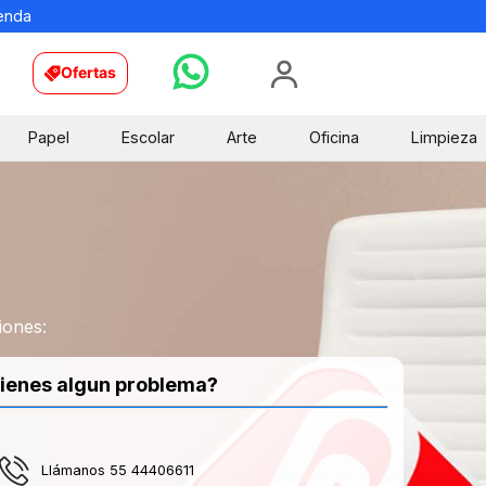
ienda
Ofertas
Papel
Escolar
Arte
Oficina
Limpieza
iones:
ienes algun problema?
Llámanos 55 44406611