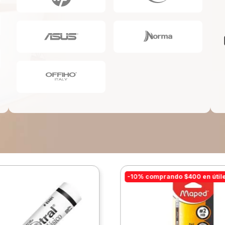
10
.
escolar
-10% comprando $400 en útil