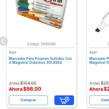
:
2640096
Azor
Azor
Marcador Para Pizarron Surtidos Con
Marcador P
4 Magistral Didactico 301.8354
Magistral 
$
104
.
00
$
25
Antes
Antes
$
96
.
00
$
Ahora
Ahora
Comprar
Com