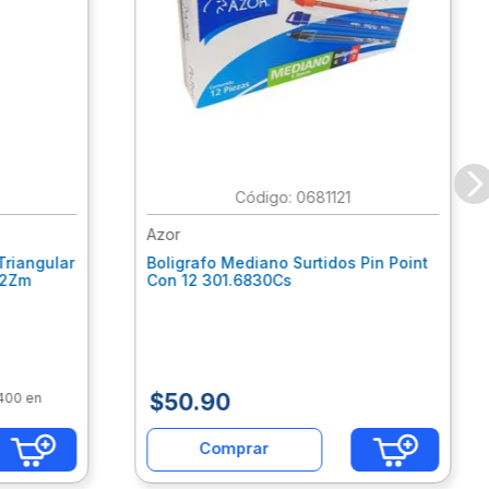
:
0681121
Azor
Triangular
Boligrafo Mediano Surtidos Pin Point
62Zm
Con 12 301.6830Cs
$
50
.
90
$400 en
Comprar