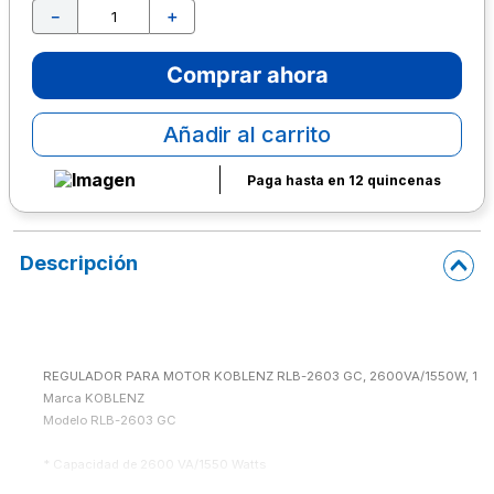
－
＋
10
.
escritorio
Comprar ahora
Añadir al carrito
Paga hasta en 12 quincenas
Descripción
REGULADOR PARA MOTOR KOBLENZ RLB-2603 GC, 2600VA/1550W, 1 C
Marca KOBLENZ

Modelo RLB-2603 GC

* Capacidad de 2600 VA/1550 Watts

* 1 contacto aterrizado y regulado
