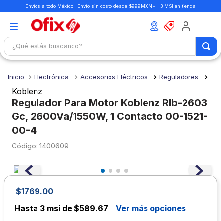
Envíos a todo México | Envío sin costo desde $999MXN* | 3 MSI en tienda
¿Qué estás buscando?
TÉRMINOS MÁS BUSCADOS
Electrónica
Accesorios Eléctricos
Reguladores
1
.
mochilas
Koblenz
2
.
libretas
Regulador Para Motor Koblenz Rlb-2603
Gc, 2600Va/1550W, 1 Contacto 00-1521-
3
.
cuaderno
00-4
4
.
colores
:
1400609
5
.
cuadernos
6
.
boligrafo
7
.
escolar
$
1769
.
00
8
.
sacapuntas
Hasta
3 msi de $589.67
Ver más opciones
9
.
lapiz