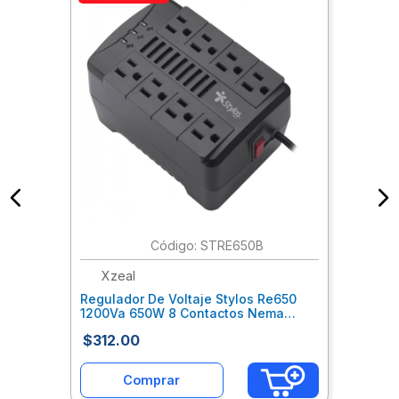
:
STRE650B
Xzeal
Regulador De Voltaje Stylos Re650
1200Va 650W 8 Contactos Nema
Negro Xzcreuab004
$
312
.
00
Comprar