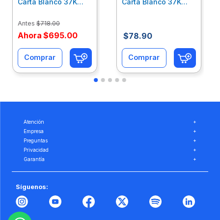
Carta Blanco 37K
Carta Blanco 37K
Caja 10 Paquetes Cta
C/500Hjs Cta Eco-
Eco-Ofix
Ofix
Antes
$
718
.
00
Ahora
$
695
.
00
$
78
.
90
Comprar
Comprar
Atención
+
Empresa
+
Preguntas
+
Privacidad
+
Garantía
+
Síguenos: