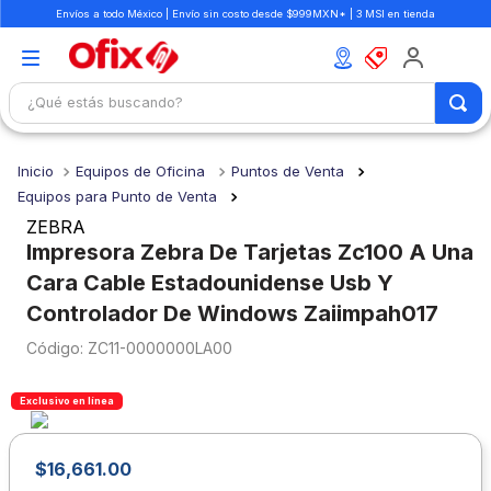
Envíos a todo México | Envío sin costo desde $999MXN* | 3 MSI en tienda
¿Qué estás buscando?
TÉRMINOS MÁS BUSCADOS
Equipos de Oficina
Puntos de Venta
1
.
mochilas
Equipos para Punto de Venta
2
.
libretas
ZEBRA
Impresora Zebra De Tarjetas Zc100 A Una
3
.
cuaderno
Cara Cable Estadounidense Usb Y
4
.
cuadernos
Controlador De Windows Zaiimpah017
5
.
colores
:
ZC11-0000000LA00
6
.
boligrafo
Exclusivo en línea
7
.
escritorio
8
.
sacapuntas
$
16
,
661
.
00
9
.
lapiz