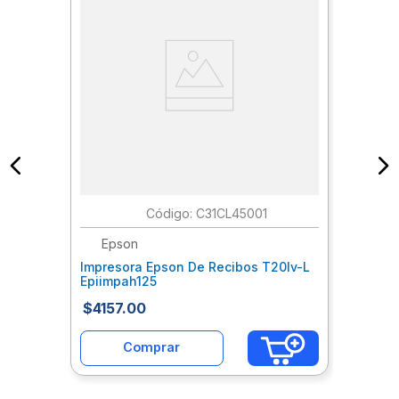
:
C31CL45001
Epson
Impresora Epson De Recibos T20Iv-L
Epiimpah125
$
4157
.
00
Comprar