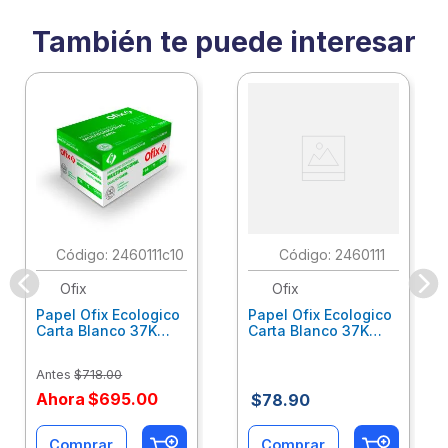
También te puede interesar
:
2460111c10
:
2460111
Ofix
Ofix
Papel Ofix Ecologico
Papel Ofix Ecologico
Carta Blanco 37K
Carta Blanco 37K
Caja 10 Paquetes Cta
C/500Hjs Cta Eco-
Eco-Ofix
Ofix
Antes
$
718
.
00
Ahora
$
695
.
00
$
78
.
90
Comprar
Comprar