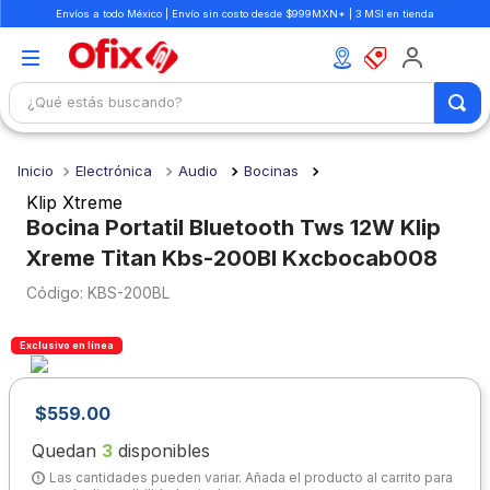
Envíos a todo México | Envío sin costo desde $999MXN* | 3 MSI en tienda
¿Qué estás buscando?
TÉRMINOS MÁS BUSCADOS
Electrónica
Audio
Bocinas
1
.
mochilas
Klip Xtreme
2
.
libretas
Bocina Portatil Bluetooth Tws 12W Klip
Xreme Titan Kbs-200Bl Kxcbocab008
3
.
cuaderno
:
KBS-200BL
4
.
cuadernos
5
.
colores
Exclusivo en línea
6
.
boligrafo
7
.
sacapuntas
$
559
.
00
8
.
escolar
Quedan
3
disponibles
Las cantidades pueden variar. Añada el producto al carrito para
9
.
escritorio