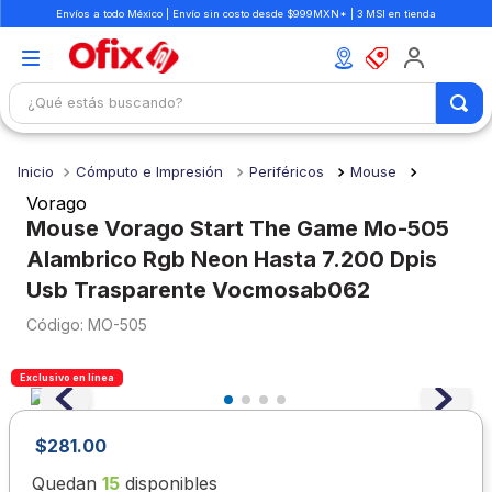
Envíos a todo México | Envío sin costo desde $999MXN* | 3 MSI en tienda
¿Qué estás buscando?
TÉRMINOS MÁS BUSCADOS
Cómputo e Impresión
Periféricos
Mouse
1
.
mochilas
Vorago
2
.
libretas
Mouse Vorago Start The Game Mo-505
Alambrico Rgb Neon Hasta 7.200 Dpis
3
.
cuaderno
Usb Trasparente Vocmosab062
4
.
cuadernos
:
MO-505
5
.
colores
6
.
boligrafo
Exclusivo en línea
7
.
escritorio
$
281
.
00
8
.
sacapuntas
Quedan
15
disponibles
9
.
escolar