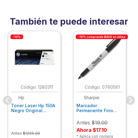
También te puede interesar
-10%
-10% comprando $400 en útiles
:
1280311
:
0760561
Hp
Sharpie
Toner Laser Hp 150A
Marcador
Negro Original
Permanente Fino
W1500A
Negro Single Sharpie
2102504
Antes
$19.00
Ahora
$17.10
Antes
$
1295
.
00
* Aplica con compra