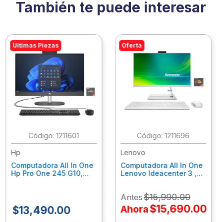
También te puede interesar
Últimas Piezas
Oferta
:
1211601
:
1211696
Hp
Lenovo
Computadora All In One
Computadora All In One
Hp Pro One 245 G10,
Lenovo Ideacenter 3 ,
Ryzen 3-7320U, 8Gb
Ryzen 7-7730U, 16Gb
Ram, 256Gb Ssd, 23.8"
Ram, 512Gb Ssd, 23.8"
$
15
,
990
.
00
Antes
Fhd, Win11Home
Fhd, Win11 Home
9P7K5La
F0G1014Nld
$
15
,
690
.
00
Ahora
$
13
,
490
.
00