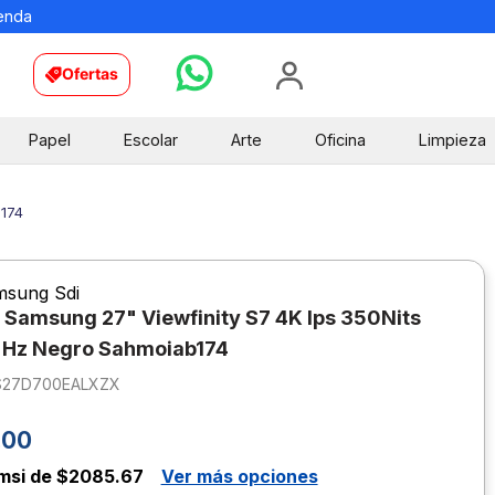
ienda
Ofertas
Papel
Escolar
Arte
Oficina
Limpieza
b174
msung Sdi
 Samsung 27" Viewfinity S7 4K Ips 350Nits
 Hz Negro Sahmoiab174
S27D700EALXZX
.
00
msi de $2085.67
Ver más opciones