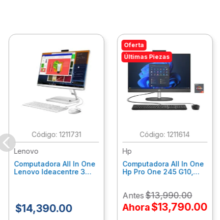
Oferta
Últimas Piezas
:
1211731
:
1211614
Lenovo
Hp
Computadora All In One
Computadora All In One
Lenovo Ideacentre 3
Hp Pro One 245 G10,
24Alc6, Amd Ryzen 5
Ryzen 3-7320U, 8Gb
7430U, 8Gb Ram, 256Gb
Ram, 512Gb Ssd, 23.8"
$
13
,
990
.
00
Antes
Ssd, 23.8", Win 11 Home
Fhd, Win11Home
F0G1014Ald
9P7K6La
$
13
,
790
.
00
Ahora
$
14
,
390
.
00