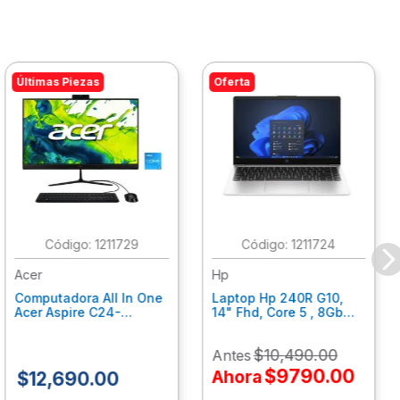
Últimas Piezas
Oferta
:
1211729
:
1211724
Acer
Hp
Computadora All In One
Laptop Hp 240R G10,
Acer Aspire C24-
14" Fhd, Core 5 , 8Gb
C242Nl, Ci3-1305U, 8Gb
Ram, 512Gb Ssd, Win11
Ram, 512Gb Ssd, 24"
Home B77C3Lt
$
10
,
490
.
00
Antes
Fhd, Win 11 Home
Dq.Bmjal.002
$
9790
.
00
Ahora
$
12
,
690
.
00