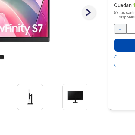
10
.
lapiz
Quedan
Las canti
disponibi
－