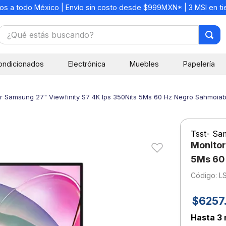
os a todo México | Envío sin costo desde $999MXN* | 3 MSI en t
¿Qué estás buscando?
TÉRMINOS MÁS BUSCADOS
ondicionados
Electrónica
Muebles
Papelería
1
.
mochilas
2
.
libretas
r Samsung 27" Viewfinity S7 4K Ips 350Nits 5Ms 60 Hz Negro Sahmoia
3
.
cuaderno
4
.
cuadernos
Tsst- Sa
5
.
colores
Monitor
6
.
boligrafo
5Ms 60
:
L
7
.
sacapuntas
8
.
escolar
$
6257
9
.
escritorio
Hasta
3 