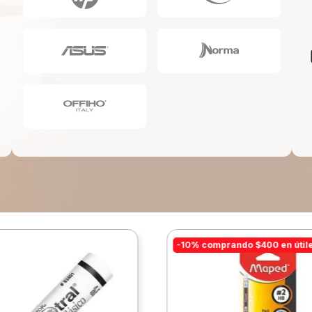
10
.
escolar
-10% comprando $400 en útil