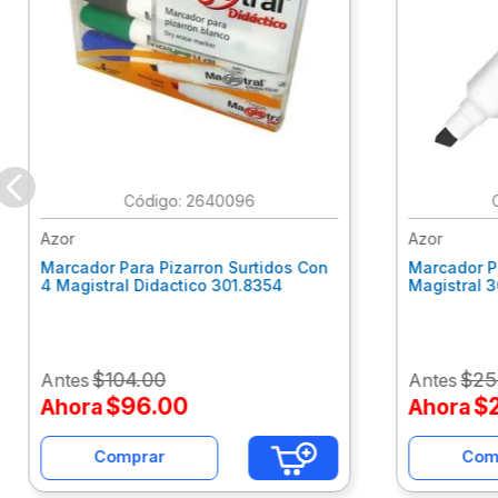
:
2640096
Azor
Azor
Marcador Para Pizarron Surtidos Con
Marcador P
4 Magistral Didactico 301.8354
Magistral 
$
104
.
00
$
25
Antes
Antes
$
96
.
00
$
Ahora
Ahora
Comprar
Com