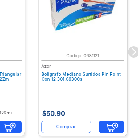
:
0681121
Azor
Triangular
Boligrafo Mediano Surtidos Pin Point
62Zm
Con 12 301.6830Cs
$
50
.
90
$400 en
Comprar