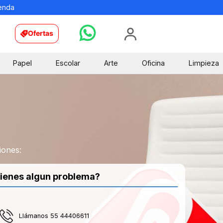
ienda
Ofertas
Papel
Escolar
Arte
Oficina
Limpieza
iones:
ienes algun problema?
Llámanos 55 44406611