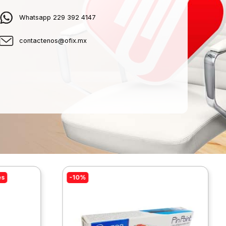
Whatsapp 229 392 4147
contactenos@ofix.mx
es
-10%