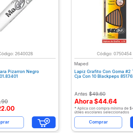
:
2640028
:
0750454
Maped
ara Pizarron Negro
Lapiz Grafito Con Goma #2 
301.83401
Cja Con 10 Blackpeps 8517
Antes
$49.60
Ahora
$44.64
.
90
22
.
00
* Aplica con compra mínima de 
útiles escolares seleccionados
prar
Comprar