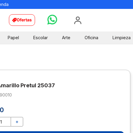
ienda
Ofertas
Papel
Escolar
Arte
Oficina
Limpieza
marillo Pretul 25037
590010
0
＋