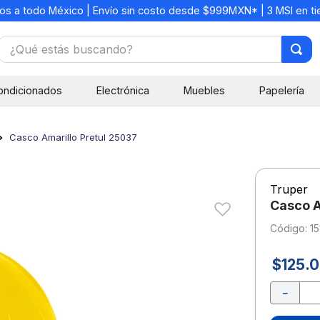
os a todo México | Envío sin costo desde $999MXN* | 3 MSI en t
¿Qué estás buscando?
TÉRMINOS MÁS BUSCADOS
ondicionados
Electrónica
Muebles
Papelería
1
.
mochilas
2
.
libretas
Casco Amarillo Pretul 25037
3
.
cuaderno
4
.
cuadernos
Truper
5
.
colores
Casco A
6
.
boligrafo
:
1
7
.
escritorio
$
125
.
0
8
.
sacapuntas
－
9
.
lapiz