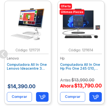
Oferta
Últimas Piezas
:
1211731
:
1211614
Lenovo
Hp
Computadora All In One
Computadora All In One
Lenovo Ideacentre 3
Hp Pro One 245 G10,
24Alc6, Amd Ryzen 5
Ryzen 3-7320U, 8Gb
7430U, 8Gb Ram, 256Gb
Ram, 512Gb Ssd, 23.8"
$
13
,
990
.
00
Antes
Ssd, 23.8", Win 11 Home
Fhd, Win11Home
F0G1014Ald
9P7K6La
$
13
,
790
.
00
Ahora
$
14
,
390
.
00
Comprar
Comprar