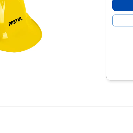
10
.
escolar