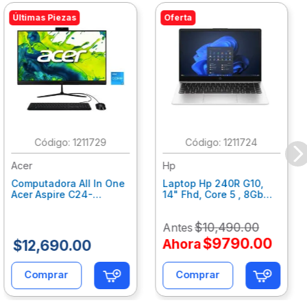
Últimas Piezas
Oferta
:
1211729
:
1211724
Acer
Hp
Computadora All In One
Laptop Hp 240R G10,
Acer Aspire C24-
14" Fhd, Core 5 , 8Gb
C242Nl, Ci3-1305U, 8Gb
Ram, 512Gb Ssd, Win11
Ram, 512Gb Ssd, 24"
Home B77C3Lt
$
10
,
490
.
00
Antes
Fhd, Win 11 Home
Dq.Bmjal.002
$
9790
.
00
Ahora
$
12
,
690
.
00
Comprar
Comprar