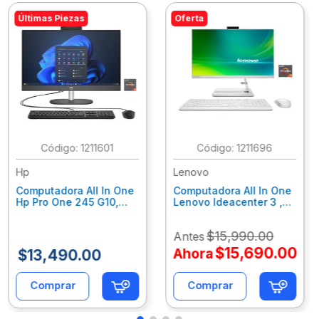
Últimas Piezas
Oferta
:
1211601
:
1211696
Hp
Lenovo
Computadora All In One
Computadora All In One
Hp Pro One 245 G10,
Lenovo Ideacenter 3 ,
Ryzen 3-7320U, 8Gb
Ryzen 7-7730U, 16Gb
Ram, 256Gb Ssd, 23.8"
Ram, 512Gb Ssd, 23.8"
$
15
,
990
.
00
Antes
Fhd, Win11Home
Fhd, Win11 Home
9P7K5La
F0G1014Nld
$
15
,
690
.
00
Ahora
$
13
,
490
.
00
Comprar
Comprar