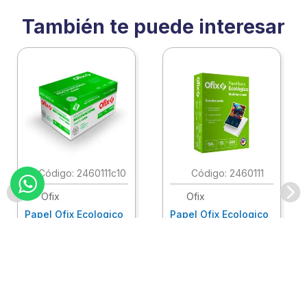
También te puede interesar
:
2460111c10
:
2460111
Ofix
Ofix
Papel Ofix Ecologico
Papel Ofix Ecologico
Carta Blanco 37K
Carta Blanco 37K
Caja 10 Paquetes Cta
C/500Hjs Cta Eco-
Eco-Ofix
Ofix
Antes
$
718
.
00
Ahora
$
695
.
00
$
78
.
90
Comprar
Comprar