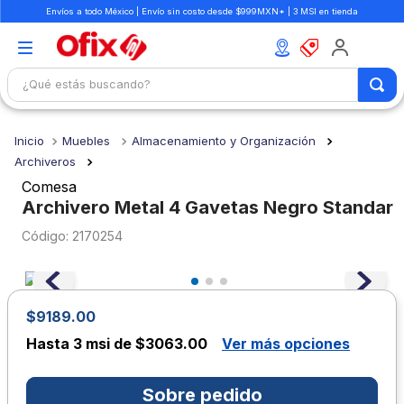
Envíos a todo México | Envío sin costo desde $999MXN* | 3 MSI en tienda
¿Qué estás buscando?
TÉRMINOS MÁS BUSCADOS
Muebles
Almacenamiento y Organización
1
.
mochilas
Archiveros
2
.
libretas
Comesa
Archivero Metal 4 Gavetas Negro Standar
3
.
cuaderno
:
2170254
4
.
colores
5
.
cuadernos
6
.
boligrafo
$9189.00
7
.
escolar
Hasta
3 msi de $3063.00
Ver más opciones
8
.
sacapuntas
Sobre pedido
9
.
lapiz