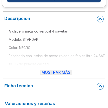
10
.
escritorio
Descripción
Archivero metálico vertical 4 gavetas
Modelo: STANDAR
Color: NEGRO
Fabricado con lamina de acero rolada en frio calibre 24 SAE
10-08 de primera calidad.
MOSTRAR MÁS
Fabricado en serie bajo medidas estándar. El cuerpo y las g
mediante soldadura por resistencia.
Ficha técnica
Las gavetas se abren y cierran por medio de dos correderas 
Cada gaveta cuenta con una estiradera de plástico empotrada
Valoraciones y reseñas
metálica, un par de soleras para poder colgar un folder tamañ