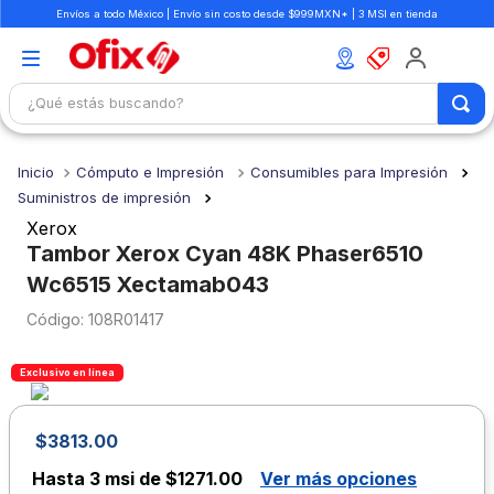
Envíos a todo México | Envío sin costo desde $999MXN* | 3 MSI en tienda
¿Qué estás buscando?
TÉRMINOS MÁS BUSCADOS
Cómputo e Impresión
Consumibles para Impresión
1
.
mochilas
Suministros de impresión
2
.
libretas
Xerox
Tambor Xerox Cyan 48K Phaser6510
3
.
cuaderno
Wc6515 Xectamab043
4
.
cuadernos
:
108R01417
5
.
colores
6
.
boligrafo
Exclusivo en línea
7
.
sacapuntas
$
3813
.
00
8
.
escolar
Hasta
3 msi de $1271.00
Ver más opciones
9
.
escritorio