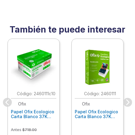
También te puede interesar
:
2460111c10
:
2460111
Ofix
Ofix
Papel Ofix Ecologico
Papel Ofix Ecologico
Carta Blanco 37K
Carta Blanco 37K
Caja 10 Paquetes Cta
C/500Hjs Cta Eco-
Eco-Ofix
Ofix
Antes
$
718
.
00