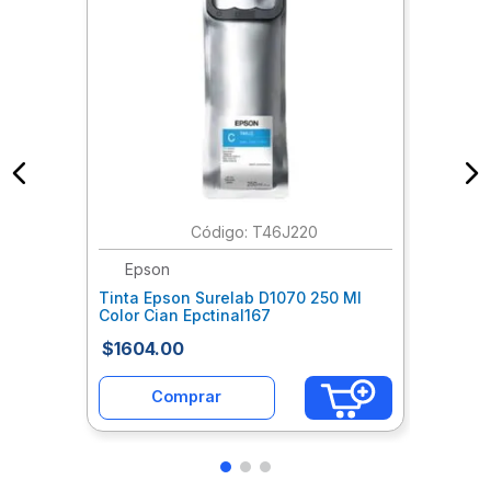
:
T46J220
Epson
Tinta Epson Surelab D1070 250 Ml
Color Cian Epctinal167
$
1604
.
00
Comprar