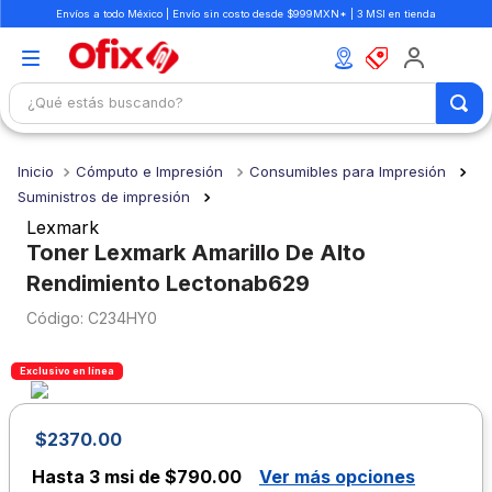
Envíos a todo México | Envío sin costo desde $999MXN* | 3 MSI en tienda
¿Qué estás buscando?
TÉRMINOS MÁS BUSCADOS
Cómputo e Impresión
Consumibles para Impresión
1
.
mochilas
Suministros de impresión
2
.
libretas
Lexmark
Toner Lexmark Amarillo De Alto
3
.
cuaderno
Rendimiento Lectonab629
4
.
cuadernos
:
C234HY0
5
.
colores
6
.
boligrafo
Exclusivo en línea
7
.
escritorio
$
2370
.
00
8
.
sacapuntas
Hasta
3 msi de $790.00
Ver más opciones
9
.
escolar