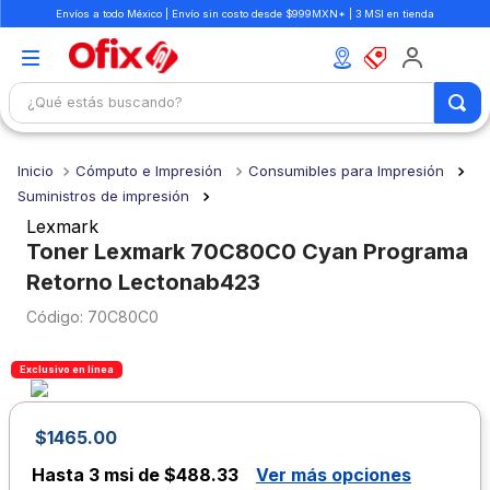
Envíos a todo México | Envío sin costo desde $999MXN* | 3 MSI en tienda
¿Qué estás buscando?
TÉRMINOS MÁS BUSCADOS
Cómputo e Impresión
Consumibles para Impresión
1
.
mochilas
Suministros de impresión
2
.
libretas
Lexmark
Toner Lexmark 70C80C0 Cyan Programa
3
.
cuaderno
Retorno Lectonab423
4
.
colores
:
70C80C0
5
.
cuadernos
6
.
boligrafo
Exclusivo en línea
7
.
escolar
$
1465
.
00
8
.
sacapuntas
Hasta
3 msi de $488.33
Ver más opciones
9
.
lapiz