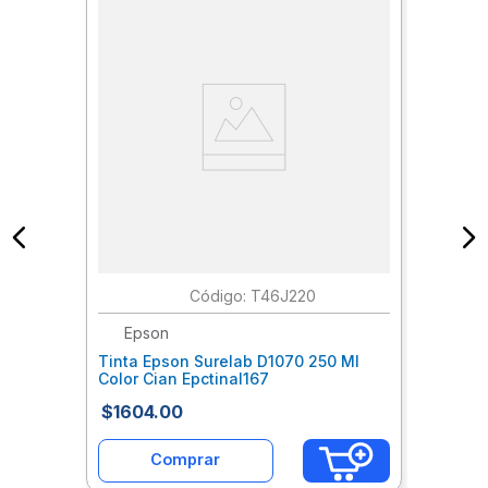
:
T46J220
Epson
Tinta Epson Surelab D1070 250 Ml
Color Cian Epctinal167
$
1604
.
00
Comprar