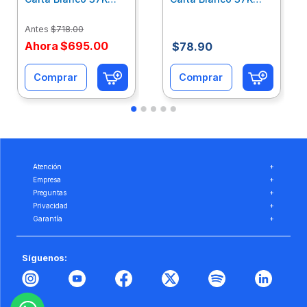
Caja 10 Paquetes Cta
C/500Hjs Cta Eco-
Eco-Ofix
Ofix
Antes
$
718
.
00
Ahora
$
695
.
00
$
78
.
90
Comprar
Comprar
Atención
+
Empresa
+
Preguntas
+
Privacidad
+
Garantía
+
Síguenos: