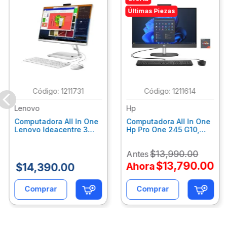
Últimas Piezas
:
1211731
:
1211614
Lenovo
Hp
Computadora All In One
Computadora All In One
Lenovo Ideacentre 3
Hp Pro One 245 G10,
24Alc6, Amd Ryzen 5
Ryzen 3-7320U, 8Gb
7430U, 8Gb Ram, 256Gb
Ram, 512Gb Ssd, 23.8"
$
13
,
990
.
00
Antes
Ssd, 23.8", Win 11 Home
Fhd, Win11Home
F0G1014Ald
9P7K6La
$
13
,
790
.
00
Ahora
$
14
,
390
.
00
Comprar
Comprar