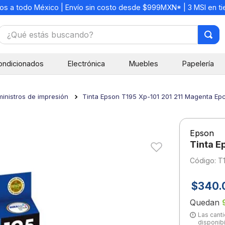
os a todo México | Envío sin costo desde $999MXN* | 3 MSI en t
¿Qué estás buscando?
TÉRMINOS MÁS BUSCADOS
ondicionados
Electrónica
Muebles
Papelería
1
.
mochilas
2
.
libretas
inistros de impresión
Tinta Epson T195 Xp-101 201 211 Magenta Ep
3
.
cuaderno
4
.
cuadernos
Epson
5
.
colores
Tinta E
6
.
boligrafo
:
T
7
.
sacapuntas
$
340
.
8
.
escolar
Quedan
9
.
escritorio
Las canti
disponibi