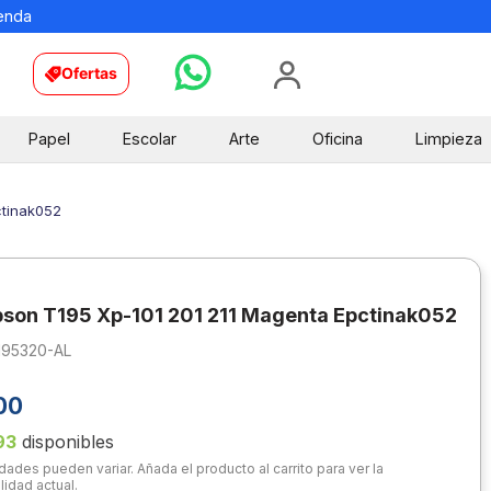
ienda
Ofertas
Papel
Escolar
Arte
Oficina
Limpieza
ctinak052
pson T195 Xp-101 201 211 Magenta Epctinak052
195320-AL
00
93
disponibles
dades pueden variar. Añada el producto al carrito para ver la
lidad actual.