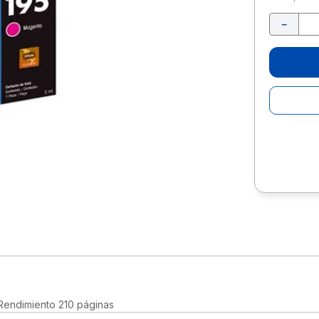
10
.
lapiz
－
 Rendimiento 210 páginas