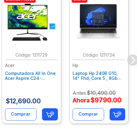
:
1211729
:
1211724
Acer
Hp
Computadora All In One
Laptop Hp 240R G10,
Acer Aspire C24-
14" Fhd, Core 5 , 8Gb
C242Nl, Ci3-1305U, 8Gb
Ram, 512Gb Ssd, Win11
Ram, 512Gb Ssd, 24"
Home B77C3Lt
$
10
,
490
.
00
Antes
Fhd, Win 11 Home
Dq.Bmjal.002
$
9790
.
00
Ahora
$
12
,
690
.
00
Comprar
Comprar