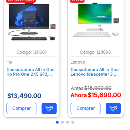
:
1211601
:
1211696
Hp
Lenovo
Computadora All In One
Computadora All In One
Hp Pro One 245 G10,
Lenovo Ideacenter 3 ,
Ryzen 3-7320U, 8Gb
Ryzen 7-7730U, 16Gb
Ram, 256Gb Ssd, 23.8"
Ram, 512Gb Ssd, 23.8"
$
15
,
990
.
00
Antes
Fhd, Win11Home
Fhd, Win11 Home
9P7K5La
F0G1014Nld
$
15
,
690
.
00
Ahora
$
13
,
490
.
00
Comprar
Comprar