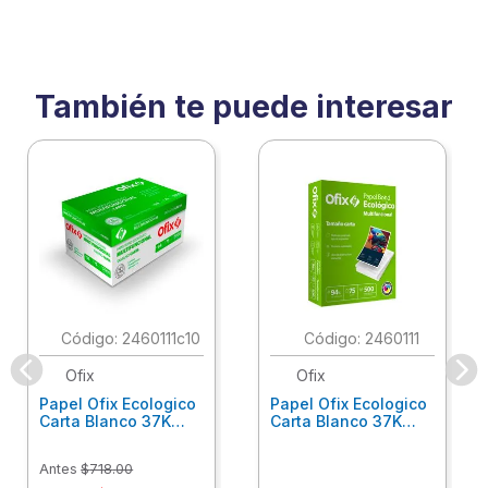
También te puede interesar
:
2460111c10
:
2460111
Ofix
Ofix
Papel Ofix Ecologico
Papel Ofix Ecologico
Carta Blanco 37K
Carta Blanco 37K
Caja 10 Paquetes Cta
C/500Hjs Cta Eco-
Eco-Ofix
Ofix
Antes
$
718
.
00