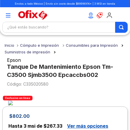
Envíos a todo México | Envío sin costo desde $999MXN* | 3 MSI en tienda
¿Qué estás buscando?
TÉRMINOS MÁS BUSCADOS
Cómputo e Impresión
Consumibles para Impresión
1
.
mochilas
Suministros de impresión
2
.
libretas
Epson
Tanque De Mantenimiento Epson Tm-
3
.
cuaderno
C3500 Sjmb3500 Epcaccbs002
4
.
cuadernos
:
C33S020580
5
.
colores
6
.
boligrafo
Exclusivo en línea
7
.
escritorio
$
802
.
00
8
.
sacapuntas
Hasta
3 msi de $267.33
Ver más opciones
9
.
escolar