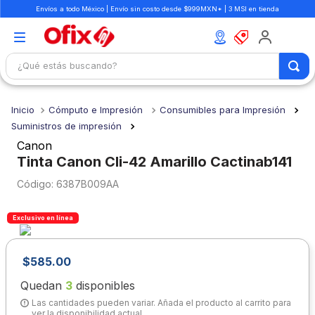
Envíos a todo México | Envío sin costo desde $999MXN* | 3 MSI en tienda
¿Qué estás buscando?
TÉRMINOS MÁS BUSCADOS
Cómputo e Impresión
Consumibles para Impresión
1
.
mochilas
Suministros de impresión
2
.
libretas
Canon
Tinta Canon Cli-42 Amarillo Cactinab141
3
.
cuaderno
:
6387B009AA
4
.
cuadernos
5
.
colores
Exclusivo en línea
6
.
boligrafo
$
585
.
00
7
.
escritorio
Quedan
3
disponibles
8
.
sacapuntas
Las cantidades pueden variar. Añada el producto al carrito para
9
.
lapiz
ver la disponibilidad actual.