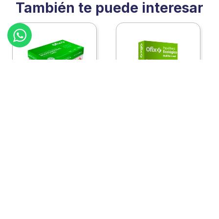
También te puede interesar
:
2460111c10
:
2460111
Ofix
Ofix
Papel Ofix Ecologico
Papel Ofix Ecologico
Carta Blanco 37K
Carta Blanco 37K
Caja 10 Paquetes Cta
C/500Hjs Cta Eco-
Eco-Ofix
Ofix
Antes
$
718
.
00
Ahora
$
695
.
00
$
78
.
90
Comprar
Comprar