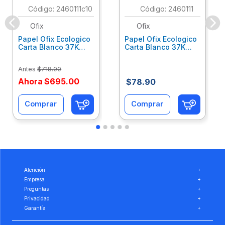
:
2460111c10
:
2460111
Ofix
Ofix
Papel Ofix Ecologico
Papel Ofix Ecologico
Carta Blanco 37K
Carta Blanco 37K
Caja 10 Paquetes Cta
C/500Hjs Cta Eco-
Eco-Ofix
Ofix
Antes
$
718
.
00
Ahora
$
695
.
00
$
78
.
90
Comprar
Comprar
Atención
+
Empresa
+
Preguntas
+
Privacidad
+
Garantía
+