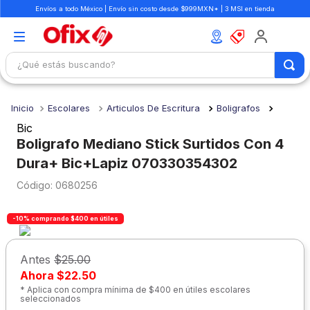
Envíos a todo México | Envío sin costo desde $999MXN* | 3 MSI en tienda
¿Qué estás buscando?
TÉRMINOS MÁS BUSCADOS
Escolares
Articulos De Escritura
Boligrafos
1
.
mochilas
Bic
2
.
libretas
Boligrafo Mediano Stick Surtidos Con 4
Dura+ Bic+Lapiz 070330354302
3
.
cuaderno
:
0680256
4
.
cuadernos
5
.
colores
-10% comprando $400 en útiles
6
.
boligrafo
Antes
$25.00
7
.
escritorio
Ahora
$22.50
8
.
sacapuntas
* Aplica con compra mínima de $400 en útiles escolares
seleccionados
9
.
escolar