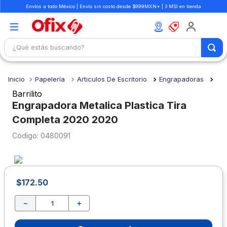
Envíos a todo México | Envío sin costo desde $999MXN* | 3 MSI en tienda
¿Qué estás buscando?
TÉRMINOS MÁS BUSCADOS
Papelería
Articulos De Escritorio
Engrapadoras
1
.
mochilas
Barrilito
2
.
libretas
Engrapadora Metalica Plastica Tira
Completa 2020 2020
3
.
cuaderno
:
0480091
4
.
cuadernos
5
.
colores
6
.
boligrafo
$
172
.
50
7
.
escolar
－
＋
8
.
sacapuntas
9
.
lapiz