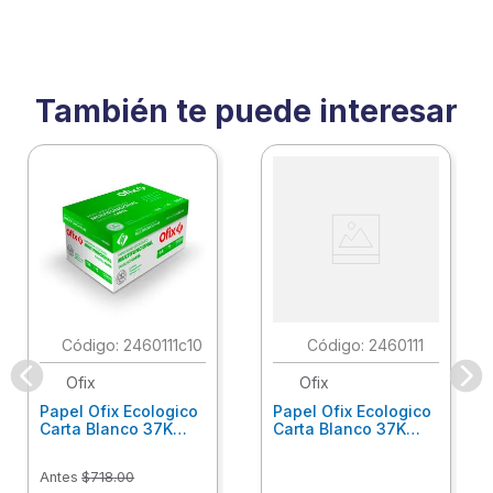
También te puede interesar
:
2460111c10
:
2460111
Ofix
Ofix
Papel Ofix Ecologico
Papel Ofix Ecologico
Carta Blanco 37K
Carta Blanco 37K
Caja 10 Paquetes Cta
C/500Hjs Cta Eco-
Eco-Ofix
Ofix
Antes
$
718
.
00