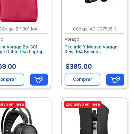
:
BP-301-MA
:
AC-397585-1
go
Vorago
ila Vorago Bp-301
Teclado Y Mouse Vorago
age Doble Uso Laptop
Kms-104 Bocinas
 Marron Vocmocab021
Voctecab006
69
.
00
$
385
.
00
omprar
Comprar
sivo en línea
Exclusivo en línea