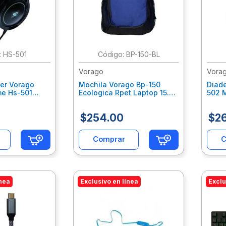
:
HS-501
:
BP-150-BL
Vorago
Vora
er Vorago
Mochila Vorago Bp-150
Diad
me Hs-501
Ecologica Rpet Laptop 15.6
502 
ambrico
Azul / Negro Vocmocab016
Cone
Negr
$
254
.
00
$
2
Comprar
C
ínea
Exclusivo en línea
Exclu