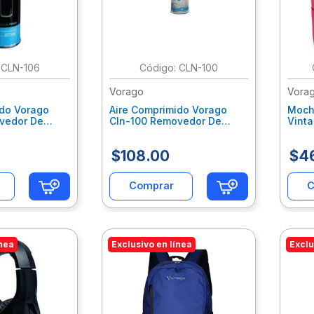
:
CLN-106
:
CLN-100
Vorago
Vora
ido Vorago
Aire Comprimido Vorago
Moch
vedor De
Cln-100 Removedor De
Vint
 Vocairab003
Polvo No Flamable 440Ml
15.6
Vocairab001
$
108
.
00
$
4
Comprar
C
ínea
Exclusivo en línea
Exclu