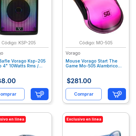
:
KSP-205
:
MO-505
go
Vorago
Bafle Vorago Ksp-205
Mouse Vorago Start The
 4" 10Watts Rms /
Game Mo-505 Alambrico
gable / Tws Bt 4Hrs
Rgb Neon Hasta 7.200 Dpis
a Usb Tipo C
Usb Trasparente
88
.
00
$
281
.
00
ocab064
Vocmosab062
omprar
Comprar
sivo en línea
Exclusivo en línea