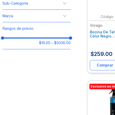
Periféricos
Sub-Categoría
Audio
Accesorios de Cómputo
Mouse
Marca
Computadoras
Bocinas
Gaming
Audifonos
Vorago
Vorago
Rangos de precio
Equipos Electrónicos
Cables Y Adaptadores
Bocina De Te
Color Negro
Telefonía
Componentes Gaming
Bluetooth/Ms
Accesorios Eléctricos
$19.00
–
$9336.00
Tablet
Bsp-150 Bk
Accesorios para Teléfonos
$
259
.
00
SmartWatch
De Escritorio
Comprar
Monitores
Exclusivo en l