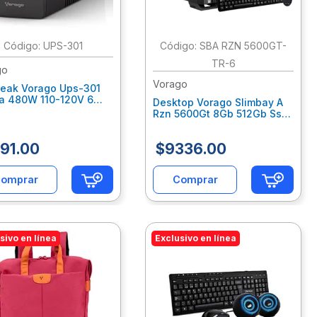
:
UPS-301
:
SBA RZN 5600GT-
TR-6
go
Vorago
reak Vorago Ups-301
a 480W 110-120V 6
Desktop Vorago Slimbay A
actos (Nuevo)
Rzn 5600Gt 8Gb 512Gb Ssd
euab002
Nodvd Win Trial Km-302
Vohdekab320
091
.
00
$
9336
.
00
omprar
Comprar
sivo en línea
Exclusivo en línea