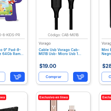
D-8-KIDS-PR
:
CAB-M01B
Vorago
Vora
go 9" Pad-8-
Cable Usb Vorago Cab-
Mini 
re 64Gb Ram
M01B Usb- Micro Usb 1
Negro
Android 13
Metro Negro Voccalab094
Recar
a Vohtalab088
Carg
$
19
.
00
$
2
Vocb
Comprar
C
ínea
Exclusivo en línea
Exclu