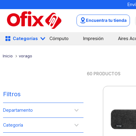
Enví
Encuentra tu tienda
Categorías
Cómputo
Impresión
Aires Ac
vorago
60
PRODUCTOS
Filtros
Departamento
Cómputo e Impresión
Categoría
Electrónica