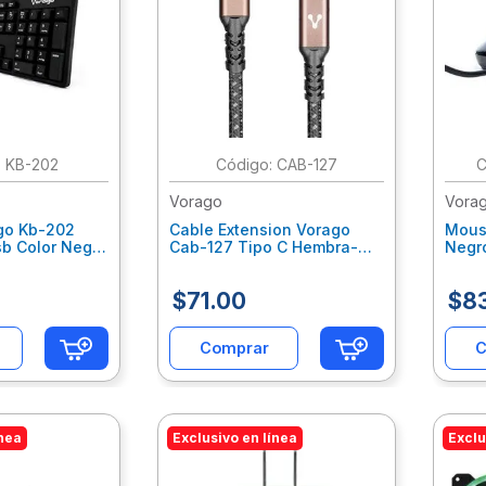
:
KB-202
:
CAB-127
Vorago
Vora
go Kb-202
Cable Extension Vorago
Mous
sb Color Negro
Cab-127 Tipo C Hembra-
Negr
Tipo C Macho 1 Metro 100W
1000/
Negro Voccalab101
Vocm
$
71
.
00
$
8
Comprar
C
ínea
Exclusivo en línea
Exclu