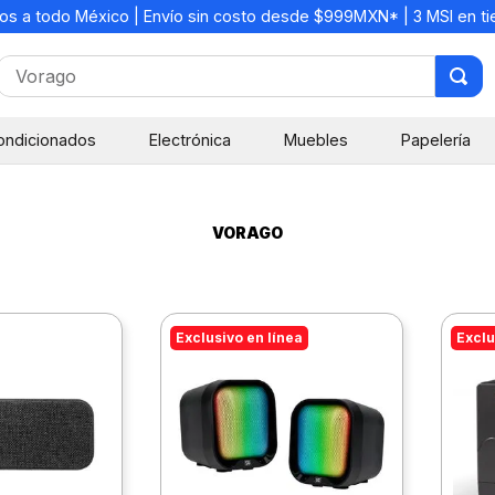
os a todo México | Envío sin costo desde $999MXN* | 3 MSI en t
¿Qué estás buscando?
ondicionados
Electrónica
Muebles
Papelería
VORAGO
Exclusivo en línea
Exclu