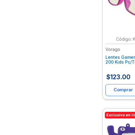
:
Vorago
Lentes Gamer
200 Kids Pc/T
Azul Estuche 
Voclenab005
$
123
.
00
Comprar
Exclusivo en l