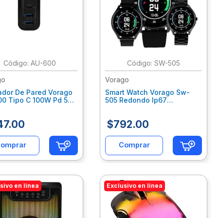
:
AU-600
:
SW-505
go
Vorago
ador De Pared Vorago
Smart Watch Vorago Sw-
00 Tipo C 100W Pd 5
505 Redondo Ip67
os Quick Charge 3.0
Bluetooth Pantalla Amoled
o Voccagab073
1.43" Táctil Negro 2
47
.
00
$
792
.
00
Extensibles Vocacca0002
omprar
Comprar
sivo en línea
Exclusivo en línea