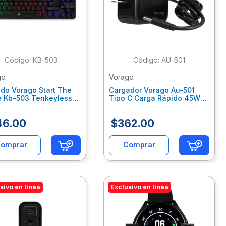
:
KB-503
:
AU-501
go
Vorago
do Vorago Start The
Cargador Vorago Au-501
 Kb-503 Tenkeyless
Tipo C Carga Rápido 45W
nación Rgb Usb Color
Multidispositivos Color
o Voctecab025
Negro Voccagab061
46
.
00
$
362
.
00
omprar
Comprar
sivo en línea
Exclusivo en línea