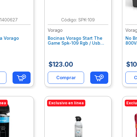
:
1400627
:
SPK-109
Vorago
Vora
la Vorago
Bocinas Vorago Start The
No B
Game Spk-109 Rgb / Usb
800V
d/Usb/3.5Mm
Para Computadora /
Cont
2.2Watts Vocbocab068
Vocr
$
123
.
00
$
1
Comprar
C
ínea
Exclusivo en línea
Exclu