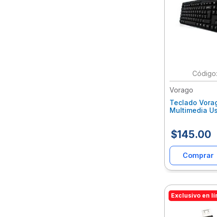
Vorago
Teclado Vora
Multimedia U
Voctecab012
$
145
.
00
Comprar
Exclusivo en l