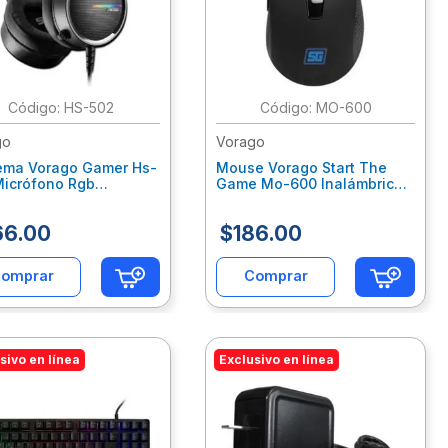
:
HS-502
:
MO-600
go
Vorago
ema Vorago Gamer Hs-
Mouse Vorago Start The
Micrófono Rgb
Game Mo-600 Inalámbrico
ctor 3.5Mm Color
2400 Dpi 6 Botones
o Vocharaf016
Recargable Usb Color
66
.
00
$
186
.
00
Negro Vocmosab053
omprar
Comprar
sivo en línea
Exclusivo en línea