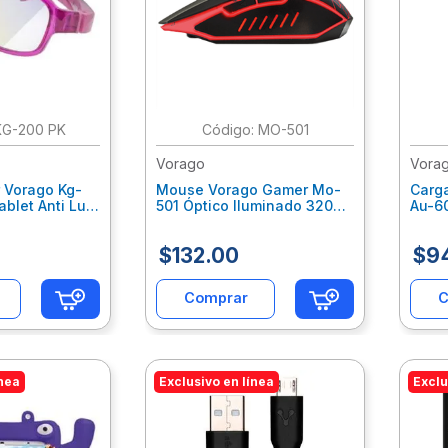
KG-200 PK
:
MO-501
Vorago
Vora
 Vorago Kg-
Mouse Vorago Gamer Mo-
Carg
ablet Anti Luz
501 Óptico Iluminado 3200
Au-6
Color Rosa
Dpi Usb Color Negro
Puert
Vocmosab034
Negr
$
132
.
00
$
9
Comprar
C
ínea
Exclusivo en línea
Exclu