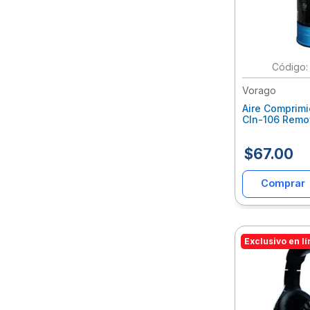
Vorago
Aire Comprim
Cln-106 Remo
Polvo 227 Ml
$
67
.
00
Comprar
Exclusivo en l