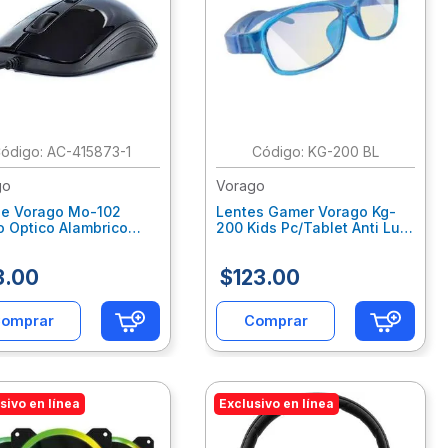
:
AC-415873-1
:
KG-200 BL
go
Vorago
e Vorago Mo-102
Lentes Gamer Vorago Kg-
o Optico Alambrico
200 Kids Pc/Tablet Anti Luz
1600 Dpis U
Azul Estuche Color Azul
osab024
Voclenab004
3
.
00
$
123
.
00
omprar
Comprar
sivo en línea
Exclusivo en línea