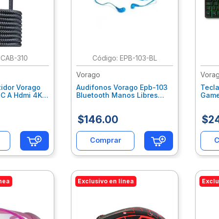
:
CAB-310
:
EPB-103-BL
Vorago
Vora
tidor Vorago
Audifonos Vorago Epb-103
Tecla
 C A Hdmi 4K
Bluetooth Manos Libres
Game
uminio Color
C/Vol Azul Vocaudab068
Ilumi
lab087
Negr
$
146
.
00
$
2
Comprar
C
ínea
Exclusivo en línea
Exclu