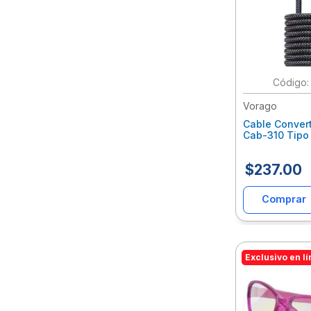
Vorago
Cable Conver
Cab-310 Tipo
1.8M Cobre/Al
Negro Vocca
$
237
.
00
Comprar
Exclusivo en l