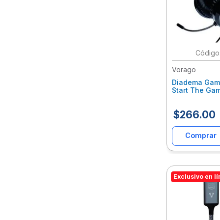
Vorago
Diadema Gam
Start The Ga
3.5Mm Rgb Al
Vocharaf014
$
266
.
00
Comprar
Exclusivo en l