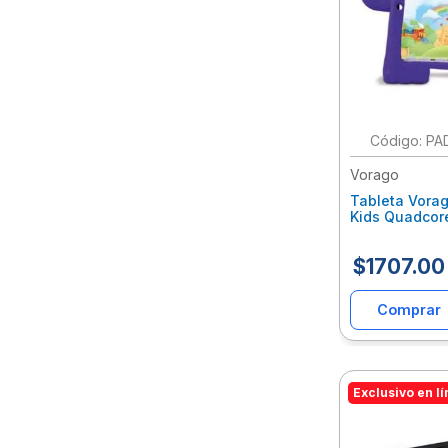
:
PA
Vorago
Tableta Vora
Kids Quadco
4Gb 2Mp/5Mp 
Funda Morad
$
1707
.
00
Comprar
Exclusivo en l