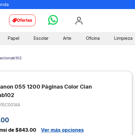
ienda
Ofertas
Papel
Escolar
Arte
Oficina
Limpieza
Cactonab102
anon 055 1200 Páginas Color Cian
ab102
015C001AA
.
00
msi de $843.00
Ver más opciones