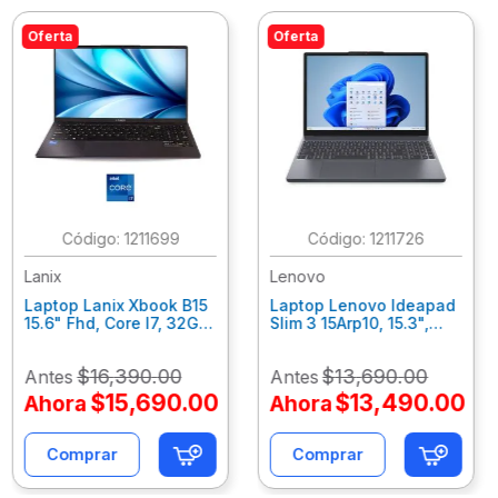
Oferta
Oferta
:
1211699
:
1211726
Lanix
Lenovo
Laptop Lanix Xbook B15
Laptop Lenovo Ideapad
15.6" Fhd, Core I7, 32Gb
Slim 3 15Arp10, 15.3",
Ram, 1 Tb Ssd, Win 11
Amd Ryzen 7-7735Hs,
Pro.
16Gb Ram, 1Tb Ssd, Win
$
16
,
390
.
00
$
13
,
690
.
00
Antes
Antes
42023/41914/42053
11 Home 83K700Axlm
$
15
,
690
.
00
$
13
,
490
.
00
Ahora
Ahora
Comprar
Comprar