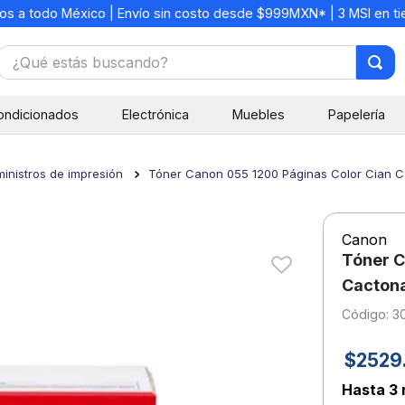
os a todo México | Envío sin costo desde $999MXN* | 3 MSI en t
¿Qué estás buscando?
TÉRMINOS MÁS BUSCADOS
ondicionados
Electrónica
Muebles
Papelería
1
.
mochilas
2
.
libretas
inistros de impresión
Tóner Canon 055 1200 Páginas Color Cian 
3
.
cuaderno
4
.
cuadernos
Canon
5
.
colores
Tóner C
6
.
boligrafo
Cacton
:
3
7
.
sacapuntas
8
.
escolar
$
2529
9
.
escritorio
Hasta
3 