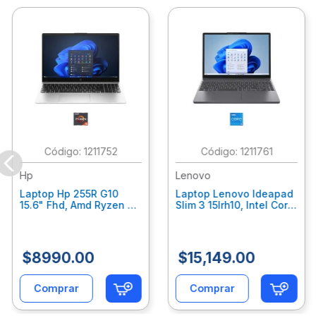
:
1211752
:
1211761
Hp
Lenovo
Laptop Hp 255R G10
Laptop Lenovo Ideapad
15.6" Fhd, Amd Ryzen 5
Slim 3 15Irh10, Intel Core
7535U, 8Gb Ram, 512Gb
I5-13420H, 24Gb Ram,
Ssd, Gráficos Radeon
512 Ssd Windows 11
660M, W11 Home, Color
Home 83K100Bulm
Plata C7Gn5At
$
8990
.
00
$
15
,
149
.
00
Comprar
Comprar