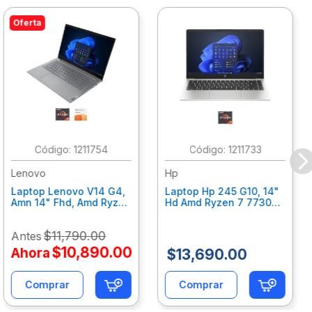
Oferta
:
1211754
:
1211733
Lenovo
Hp
Laptop Lenovo V14 G4,
Laptop Hp 245 G10, 14"
Amn 14" Fhd, Amd Ryzen
Hd Amd Ryzen 7 7730U
5 7520U, 16Gb Ram,
8Gb Ram, 512 Gb Ssd,
512Gb Ssd, W11 Home,
Win11Home, Plata
$
11
,
790
.
00
Antes
Office 365 1 Año
An0Y2Lt
82Yt0110Lm
$
10
,
890
.
00
Ahora
$
13
,
690
.
00
Comprar
Comprar