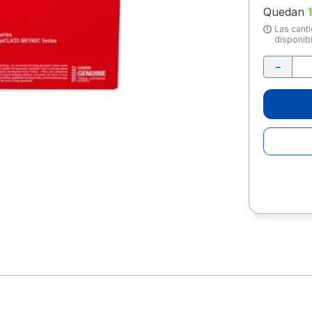
10
.
lapiz
Quedan
1
Las canti
disponibi
－