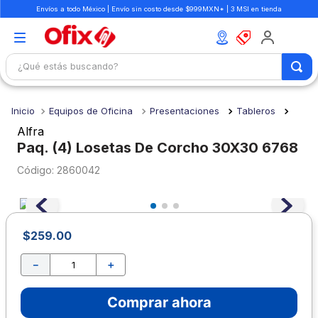
Envíos a todo México | Envío sin costo desde $999MXN* | 3 MSI en tienda
¿Qué estás buscando?
TÉRMINOS MÁS BUSCADOS
Equipos de Oficina
Presentaciones
Tableros
1
.
mochilas
Alfra
2
.
libretas
Paq. (4) Losetas De Corcho 30X30 6768
3
.
cuaderno
:
2860042
4
.
cuadernos
5
.
colores
$
259
.
00
6
.
boligrafo
－
＋
7
.
escritorio
8
.
sacapuntas
Comprar ahora
9
.
escolar