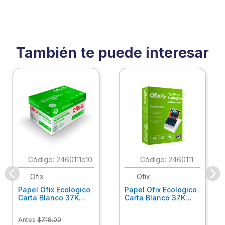
También te puede interesar
:
2460111c10
:
2460111
Ofix
Ofix
Papel Ofix Ecologico
Papel Ofix Ecologico
Carta Blanco 37K
Carta Blanco 37K
Caja 10 Paquetes Cta
C/500Hjs Cta Eco-
Eco-Ofix
Ofix
Antes
$
718
.
00