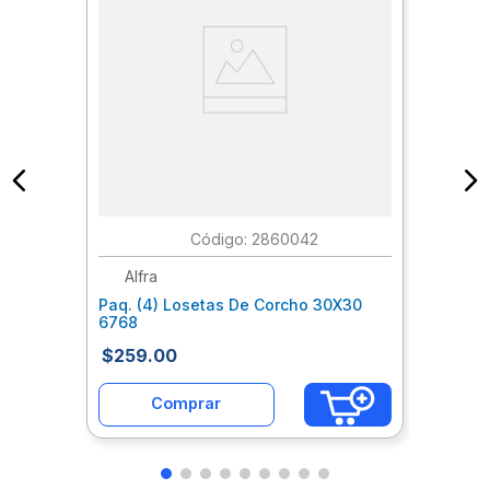
:
2860042
Alfra
Paq. (4) Losetas De Corcho 30X30
6768
$
259
.
00
Comprar