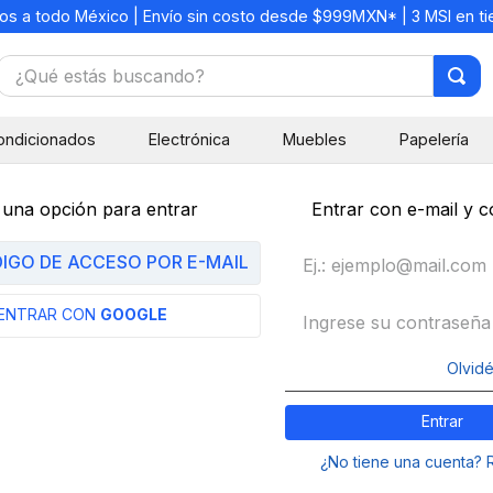
os a todo México | Envío sin costo desde $999MXN* | 3 MSI en t
¿Qué estás buscando?
TÉRMINOS MÁS BUSCADOS
ondicionados
Electrónica
Muebles
Papelería
1
.
mochilas
2
.
libretas
 una opción para entrar
Entrar con e-mail y 
3
.
cuaderno
DIGO DE ACCESO POR E-MAIL
4
.
cuadernos
5
.
colores
ENTRAR CON
GOOGLE
6
.
boligrafo
Olvidé
7
.
escritorio
Entrar
8
.
sacapuntas
9
.
lapiz
¿No tiene una cuenta? 