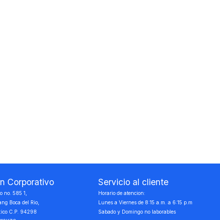
on Corporativo
Servicio al cliente
 no. 585 1,
Horario de atencion:
ang Boca del Rio,
Lunes a Viernes de 8:15 a.m. a 6:15 p.m
xico C.P. 94298
Sabado y Domingo no laborables