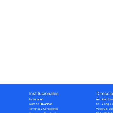
10
.
escolar
Institucionales
Direcci
Facturación
Avenida Urano
Aviso de Privacidad
Col. Ylang Yl
Términos y Condiciones
Veracruz, Me