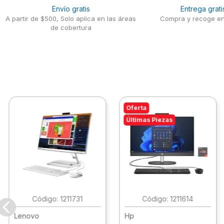
Envío gratis
Entrega grati
A partir de $500, Solo aplica en las áreas
Compra y recoge en
de cobertura
Oferta
Últimas Piezas
:
1211731
:
1211614
Lenovo
Hp