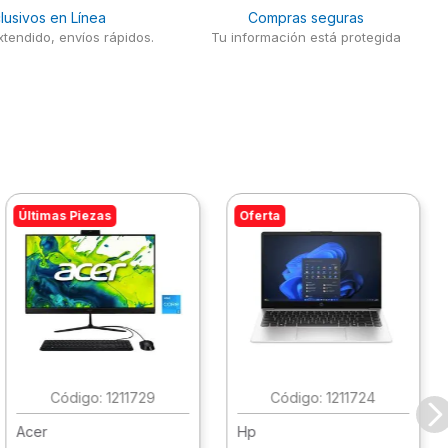
lusivos en Línea
Compras seguras
tendido, envíos rápidos.
Tu información está protegida
Últimas Piezas
Oferta
:
1211729
:
1211724
Acer
Hp