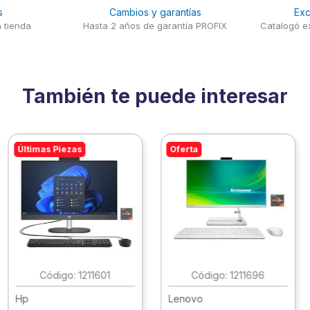
s
Cambios y garantías
Exc
 tienda
Hasta 2 años de garantía PROFIX
Catalogó ex
También te puede interesar
Últimas Piezas
Oferta
:
1211601
:
1211696
Hp
Lenovo