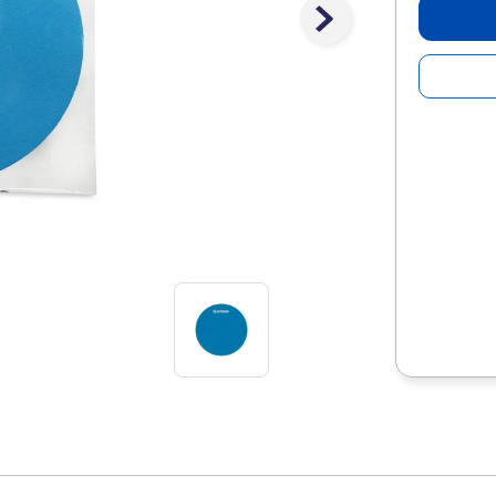
10
.
escolar