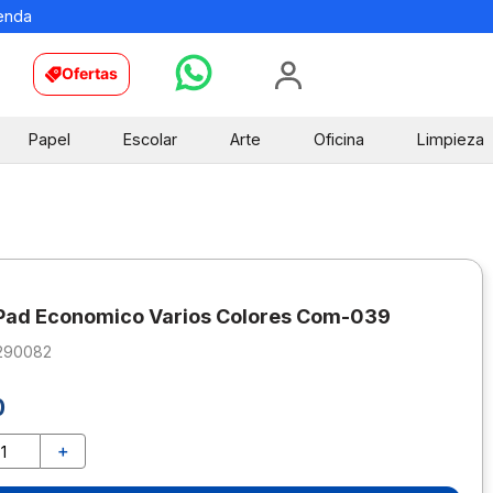
ienda
Ofertas
Papel
Escolar
Arte
Oficina
Limpieza
Pad Economico Varios Colores Com-039
290082
0
＋