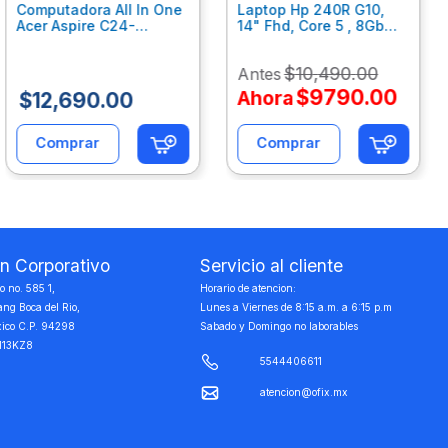
Computadora All In One
Laptop Hp 240R G10,
Acer Aspire C24-
14" Fhd, Core 5 , 8Gb
C242Nl, Ci3-1305U, 8Gb
Ram, 512Gb Ssd, Win11
Ram, 512Gb Ssd, 24"
Home B77C3Lt
$
10
,
490
.
00
Antes
Fhd, Win 11 Home
Dq.Bmjal.002
$
9790
.
00
Ahora
$
12
,
690
.
00
Comprar
Comprar
on Corporativo
Servicio al cliente
 no. 585 1,
Horario de atencion:
ang Boca del Rio,
Lunes a Viernes de 8:15 a.m. a 6:15 p.m
xico C.P. 94298
Sabado y Domingo no laborables
113KZ8
5544406611
atencion@ofix.mx