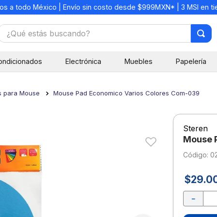
os a todo México | Envío sin costo desde $999MXN* | 3 MSI en t
¿Qué estás buscando?
TÉRMINOS MÁS BUSCADOS
ondicionados
Electrónica
Muebles
Papelería
1
.
mochilas
2
.
libretas
s para Mouse
Mouse Pad Economico Varios Colores Com-039
3
.
cuaderno
4
.
cuadernos
Steren
5
.
colores
Mouse 
6
.
boligrafo
:
0
7
.
escritorio
$
29
.
0
8
.
sacapuntas
－
9
.
lapiz