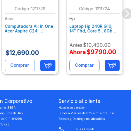
:
1211729
:
1211724
Acer
Hp
Computadora All In One
Laptop Hp 240R G10,
Acer Aspire C24-
14" Fhd, Core 5 , 8Gb
C242Nl, Ci3-1305U, 8Gb
Ram, 512Gb Ssd, Win11
Ram, 512Gb Ssd, 24"
Home B77C3Lt
$
10
,
490
.
00
Antes
Fhd, Win 11 Home
Dq.Bmjal.002
$
9790
.
00
Ahora
$
12
,
690
.
00
Comprar
Comprar
on Corporativo
Servicio al cliente
 no. 585 1,
Horario de atencion:
ang Boca del Rio,
Lunes a Viernes de 8:15 a.m. a 6:15 p.m
xico C.P. 94298
Sabado y Domingo no laborables
113KZ8
5544406611