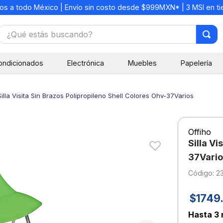
os a todo México | Envío sin costo desde $999MXN* | 3 MSI en t
¿Qué estás buscando?
TÉRMINOS MÁS BUSCADOS
ondicionados
Electrónica
Muebles
Papelería
1
.
mochilas
2
.
libretas
Silla Visita Sin Brazos Polipropileno Shell Colores Ohv-37Varios
3
.
cuaderno
4
.
cuadernos
Offiho
5
.
colores
Silla Vi
6
.
boligrafo
37Vario
:
2
7
.
escritorio
8
.
sacapuntas
$
1749
.
9
.
lapiz
Hasta
3 