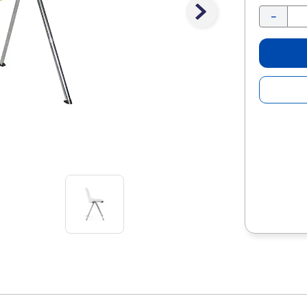
10
.
escolar
－