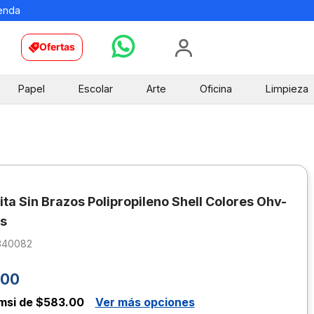
ienda
Ofertas
Papel
Escolar
Arte
Oficina
Limpieza
sita Sin Brazos Polipropileno Shell Colores Ohv-
s
340082
00
msi de $583.00
Ver más opciones