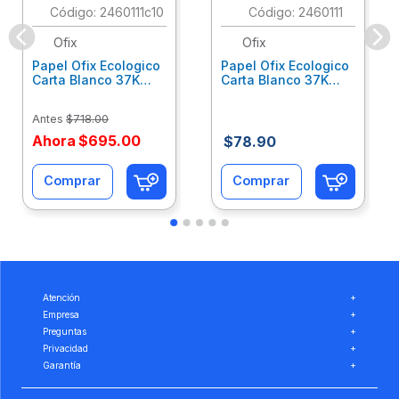
:
2460111c10
:
2460111
Ofix
Ofix
Papel Ofix Ecologico
Papel Ofix Ecologico
Carta Blanco 37K
Carta Blanco 37K
Caja 10 Paquetes Cta
C/500Hjs Cta Eco-
Eco-Ofix
Ofix
Antes
$
718
.
00
Ahora
$
695
.
00
$
78
.
90
Comprar
Comprar
Atención
+
Empresa
+
Preguntas
+
Privacidad
+
Garantía
+