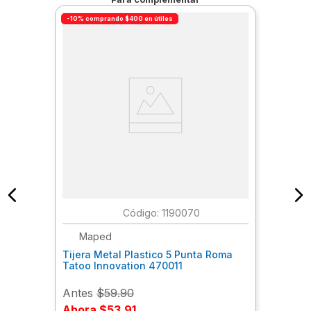
-10% comprando $400 en útiles
:
1190070
Maped
Tijera Metal Plastico 5 Punta Roma
Tatoo Innovation 470011
Antes
$59.90
Ahora
$53.91