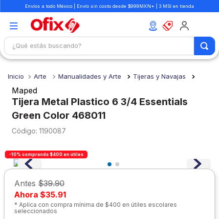
Envíos a todo México | Envío sin costo desde $999MXN* | 3 MSI en tienda
¿Qué estás buscando?
TÉRMINOS MÁS BUSCADOS
Arte
Manualidades y Arte
Tijeras y Navajas
1
.
mochilas
Maped
2
.
libretas
Tijera Metal Plastico 6 3/4 Essentials
Green Color 468011
3
.
cuaderno
:
1190087
4
.
cuadernos
5
.
colores
-10% comprando $400 en útiles
6
.
boligrafo
Antes
$39.90
7
.
escritorio
Ahora
$35.91
8
.
sacapuntas
* Aplica con compra mínima de $400 en útiles escolares
seleccionados
9
.
lapiz