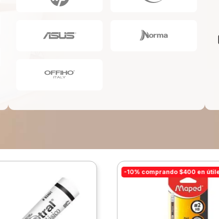
10
.
escolar
-10% comprando $400 en útil