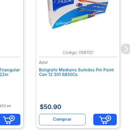
:
0681121
Azor
Triangular
Boligrafo Mediano Surtidos Pin Point
62Zm
Con 12 301.6830Cs
$
50
.
90
$400 en
Comprar