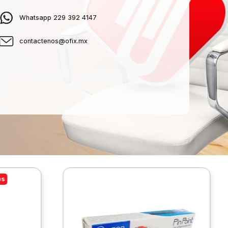
Whatsapp 229 392 4147
contactenos@ofix.mx
es