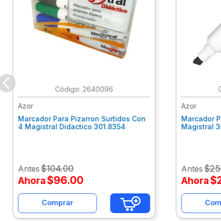
:
2640096
Azor
Azor
Marcador Para Pizarron Surtidos Con
Marcador P
4 Magistral Didactico 301.8354
Magistral 
$
104
.
00
$
25
Antes
Antes
$
96
.
00
$
Ahora
Ahora
Comprar
Com