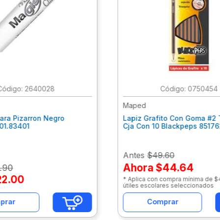
:
2640028
:
0750454
Maped
ara Pizarron Negro
Lapiz Grafito Con Goma #2 
301.83401
Cja Con 10 Blackpeps 8517
Antes
$49.60
Ahora
$44.64
.
90
22
.
00
* Aplica con compra mínima de 
útiles escolares seleccionados
prar
Comprar