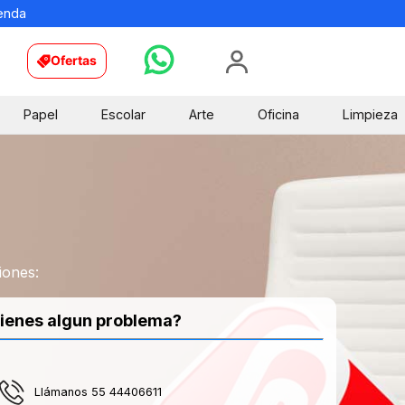
ienda
Ofertas
Papel
Escolar
Arte
Oficina
Limpieza
iones:
ienes algun problema?
Llámanos 55 44406611