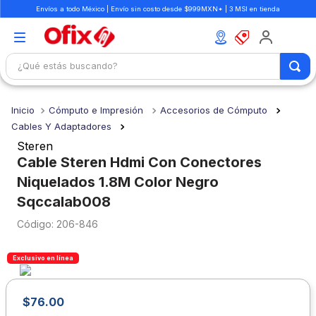
Envíos a todo México | Envío sin costo desde $999MXN* | 3 MSI en tienda
¿Qué estás buscando?
TÉRMINOS MÁS BUSCADOS
Cómputo e Impresión
Accesorios de Cómputo
1
.
mochilas
Cables Y Adaptadores
2
.
libretas
Steren
Cable Steren Hdmi Con Conectores
3
.
cuaderno
Niquelados 1.8M Color Negro
4
.
cuadernos
Sqccalab008
5
.
colores
:
206-846
6
.
boligrafo
Exclusivo en línea
7
.
escolar
8
.
sacapuntas
$
76
.
00
9
.
lapiz