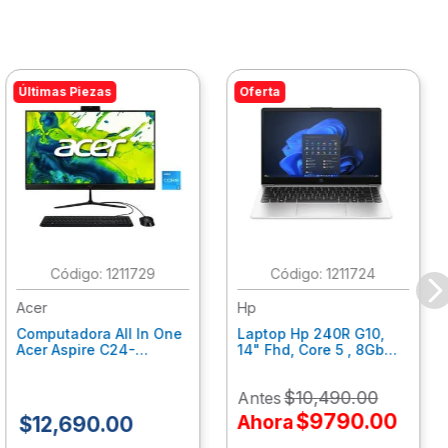
Últimas Piezas
Oferta
:
1211729
:
1211724
Acer
Hp
Computadora All In One
Laptop Hp 240R G10,
Acer Aspire C24-
14" Fhd, Core 5 , 8Gb
C242Nl, Ci3-1305U, 8Gb
Ram, 512Gb Ssd, Win11
Ram, 512Gb Ssd, 24"
Home B77C3Lt
$
10
,
490
.
00
Antes
Fhd, Win 11 Home
Dq.Bmjal.002
$
9790
.
00
Ahora
$
12
,
690
.
00