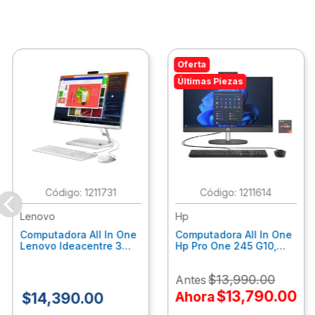
Oferta
Últimas Piezas
:
1211731
:
1211614
Lenovo
Hp
Computadora All In One
Computadora All In One
Lenovo Ideacentre 3
Hp Pro One 245 G10,
24Alc6, Amd Ryzen 5
Ryzen 3-7320U, 8Gb
7430U, 8Gb Ram, 256Gb
Ram, 512Gb Ssd, 23.8"
$
13
,
990
.
00
Antes
Ssd, 23.8", Win 11 Home
Fhd, Win11Home
F0G1014Ald
9P7K6La
$
13
,
790
.
00
Ahora
$
14
,
390
.
00