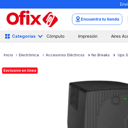
Enví
TÉRMINOS MÁS BUSCADOS
1
.
mochilas
Encuentra tu tienda
2
.
libretas
3
.
cuaderno
Categorías
Cómputo
Impresión
Aires Ac
4
.
cuadernos
5
.
colores
Electrónica
Accesorios Eléctricos
No Breaks
Ups S
6
.
boligrafo
Exclusivo en línea
7
.
escritorio
8
.
sacapuntas
9
.
escolar
10
.
lapiz