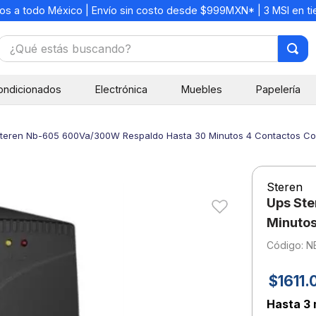
os a todo México | Envío sin costo desde $999MXN* | 3 MSI en t
¿Qué estás buscando?
TÉRMINOS MÁS BUSCADOS
ondicionados
Electrónica
Muebles
Papelería
1
.
mochilas
2
.
libretas
teren Nb-605 600Va/300W Respaldo Hasta 30 Minutos 4 Contactos Co
3
.
cuaderno
4
.
cuadernos
Steren
5
.
colores
Ups St
6
.
boligrafo
Minutos
:
N
7
.
escritorio
8
.
sacapuntas
$
1611
.
9
.
escolar
Hasta
3 