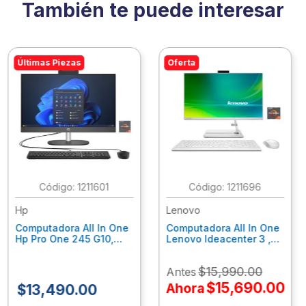
También te puede interesar
Últimas Piezas
Oferta
:
1211601
:
1211696
Hp
Lenovo
Computadora All In One
Computadora All In One
Hp Pro One 245 G10,
Lenovo Ideacenter 3 ,
Ryzen 3-7320U, 8Gb
Ryzen 7-7730U, 16Gb
Ram, 256Gb Ssd, 23.8"
Ram, 512Gb Ssd, 23.8"
$
15
,
990
.
00
Antes
Fhd, Win11Home
Fhd, Win11 Home
9P7K5La
F0G1014Nld
$
15
,
690
.
00
Ahora
$
13
,
490
.
00