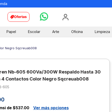
ienda
Ofertas
Papel
Escolar
Arte
Oficina
Limpieza
lor Negro Sqcreuab008
eren Nb-605 600Va/300W Respaldo Hasta 30
 4 Contactos Color Negro Sqcreuab008
B-605
00
msi de $537.00
Ver más opciones