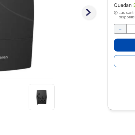
10
.
lapiz
Quedan
Las canti
disponibi
－