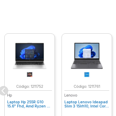
Oferta
:
1211730
:
1211720
Asus
Hp
Laptop Asus Vivobook
Laptop Hp 250 G10,
F1502Va-Nj899W 15.6"
15.6" Fhd, Intel Core I5-
Fhd, Core I7-13620H,
1334U, 8Gb Ram, 512Gb
16Gb Ram, 512Gb Ssd,
Ssd Win11 Home B5Uz7At
Win11Home 90Nb10T2-
M01710