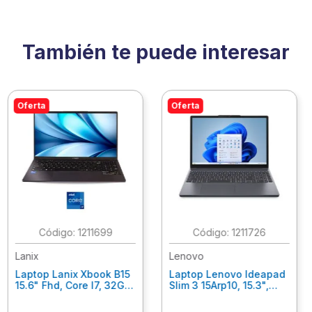
También te puede interesar
Oferta
:
1211727
:
1211756
Últimas Piezas
Lenovo
Lenovo
Laptop Lenovo V14 G14
Laptop Lenovo V14 G4
Iru 14" Fhd, Core I3-
Amn, 14" Fhd, Amd
1315U, 8Gb Ram, 256Gb
Ryzen 3 7320U, 16Gb
Ssd, Win11 Home
Ram, 512Gb Ssd, W11
83A000Rxlm
Home, Office 365
Personal. 82Yt0111Lm