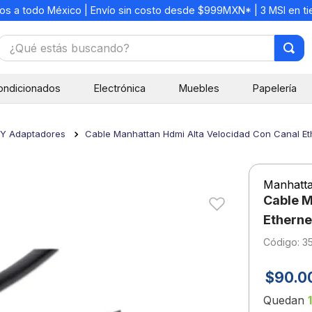
os a todo México | Envío sin costo desde $999MXN* | 3 MSI en t
¿Qué estás buscando?
TÉRMINOS MÁS BUSCADOS
ondicionados
Electrónica
Muebles
Papelería
1
.
mochilas
2
.
libretas
 Y Adaptadores
Cable Manhattan Hdmi Alta Velocidad Con Canal E
3
.
cuaderno
4
.
cuadernos
Manhatt
5
.
colores
Cable M
6
.
boligrafo
Etherne
:
3
7
.
sacapuntas
8
.
escolar
$
90
.
0
9
.
escritorio
Quedan