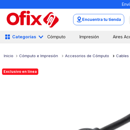
Enví
TÉRMINOS MÁS BUSCADOS
1
.
mochilas
Encuentra tu tienda
2
.
libretas
3
.
cuaderno
Categorías
Cómputo
Impresión
Aires Ac
4
.
cuadernos
5
.
colores
Cómputo e Impresión
Accesorios de Cómputo
Cables
6
.
boligrafo
Exclusivo en línea
7
.
sacapuntas
8
.
escolar
9
.
escritorio
10
.
lapiz