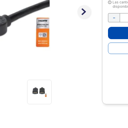
10
.
lapiz
Las canti
disponibi
－