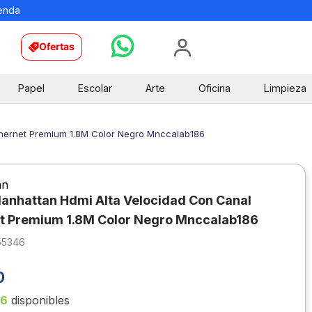
ienda
Ofertas
Papel
Escolar
Arte
Oficina
Limpieza
thernet Premium 1.8M Color Negro Mnccalab186
an
anhattan Hdmi Alta Velocidad Con Canal
t Premium 1.8M Color Negro Mnccalab186
55346
0
16
disponibles