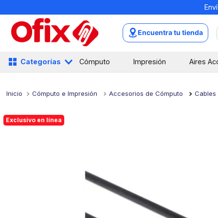
Enví
TÉRMINOS MÁS BUSCADOS
1
.
mochilas
Encuentra tu tienda
2
.
libretas
3
.
cuaderno
Categorías
Cómputo
Impresión
Aires Ac
4
.
cuadernos
5
.
colores
Cómputo e Impresión
Accesorios de Cómputo
Cables
6
.
boligrafo
Exclusivo en línea
7
.
escritorio
8
.
sacapuntas
9
.
lapiz
10
.
escolar