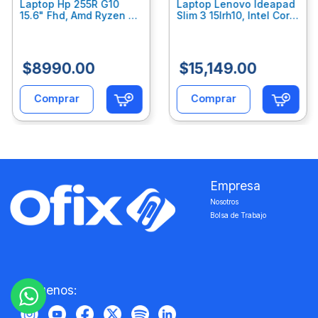
Laptop Hp 255R G10
Laptop Lenovo Ideapad
15.6" Fhd, Amd Ryzen 5
Slim 3 15Irh10, Intel Core
7535U, 8Gb Ram, 512Gb
I5-13420H, 24Gb Ram,
Ssd, Gráficos Radeon
512 Ssd Windows 11
660M, W11 Home, Color
Home 83K100Bulm
Plata C7Gn5At
$
8990
.
00
$
15
,
149
.
00
Comprar
Comprar
Empresa
Nosotros
Bolsa de Trabajo
‎ ‎
‎ ‎
Siguenos: