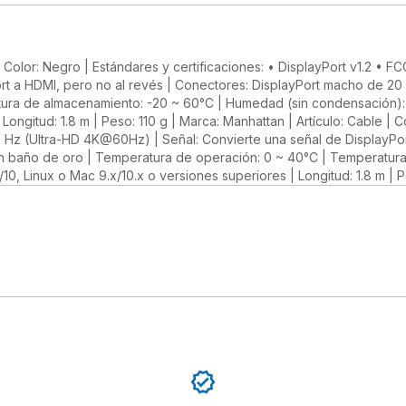
 | Color: Negro | Estándares y certificaciones: • DisplayPort v1.2 
rt a HDMI, pero no al revés | Conectores: DisplayPort macho de 2
tura de almacenamiento: -20 ~ 60°C | Humedad (sin condensación):
Longitud: 1.8 m | Peso: 110 g | Marca: Manhattan | Artículo: Cable | C
Hz (Ultra-HD 4K@60Hz) | Señal: Convierte una señal de DisplayPor
n baño de oro | Temperatura de operación: 0 ~ 40°C | Temperatur
0, Linux o Mac 9.x/10.x o versiones superiores | Longitud: 1.8 m | P