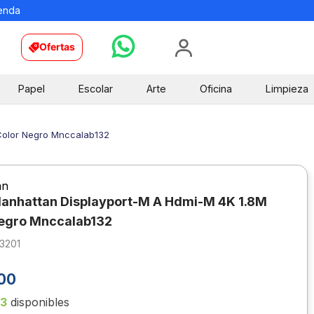
ienda
Ofertas
Papel
Escolar
Arte
Oficina
Limpieza
Color Negro Mnccalab132
an
anhattan Displayport-M A Hdmi-M 4K 1.8M
egro Mnccalab132
3201
00
13
disponibles