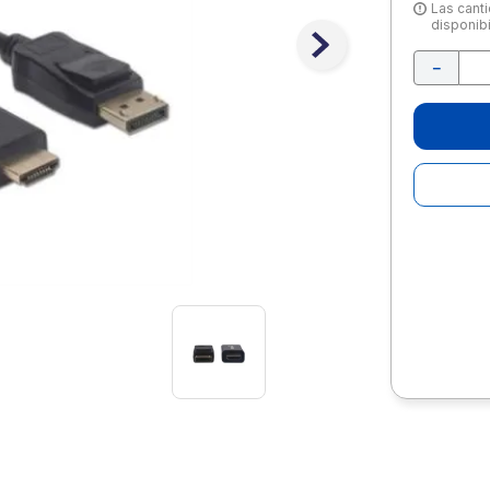
10
.
escolar
Las canti
disponibi
－