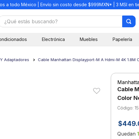
os a todo México | Envío sin costo desde $999MXN* | 3 MSI en t
¿Qué estás buscando?
TÉRMINOS MÁS BUSCADOS
ondicionados
Electrónica
Muebles
Papelería
1
.
mochilas
2
.
libretas
 Y Adaptadores
Cable Manhattan Displayport-M A Hdmi-M 4K 1.8M 
3
.
cuaderno
4
.
cuadernos
Manhatt
5
.
colores
Cable M
6
.
boligrafo
Color N
:
15
7
.
escritorio
8
.
sacapuntas
$
449
.
9
.
lapiz
Quedan