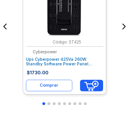
:
ST425
Cyberpower
Ups Cyberpower 425Va 260W
Standby Software Power Panel
Personal Edition Tecnología
$
1730
.
00
Greenpower Upst Cycreuab101
Comprar