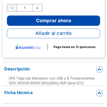
10
.
lapiz
－
＋
Comprar ahora
Añadir al carrito
Paga hasta en 12 quincenas
Descripción
UPS Tripp Lite Interactivo con USB y 8 Tomacorrientes
120V 1000VA 600W 50Hz/60Hz AVR Serie ECO
Ficha técnica