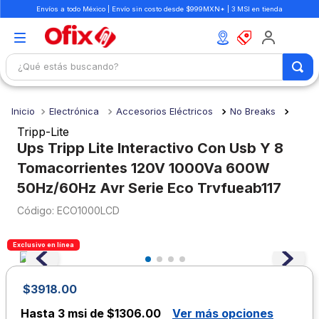
Envíos a todo México | Envío sin costo desde $999MXN* | 3 MSI en tienda
¿Qué estás buscando?
TÉRMINOS MÁS BUSCADOS
Electrónica
Accesorios Eléctricos
No Breaks
1
.
mochilas
Tripp-Lite
2
.
libretas
Ups Tripp Lite Interactivo Con Usb Y 8
Tomacorrientes 120V 1000Va 600W
3
.
cuaderno
50Hz/60Hz Avr Serie Eco Trvfueab117
4
.
cuadernos
:
ECO1000LCD
5
.
colores
6
.
boligrafo
Exclusivo en línea
7
.
sacapuntas
$
3918
.
00
8
.
escolar
Hasta
3 msi de $1306.00
Ver más opciones
9
.
escritorio