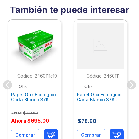
También te puede interesar
:
2460111c10
:
2460111
Ofix
Ofix
Papel Ofix Ecologico
Papel Ofix Ecologico
Carta Blanco 37K
Carta Blanco 37K
Caja 10 Paquetes Cta
C/500Hjs Cta Eco-
Eco-Ofix
Ofix
Antes
$
718
.
00
Ahora
$
695
.
00
$
78
.
90
Comprar
Comprar