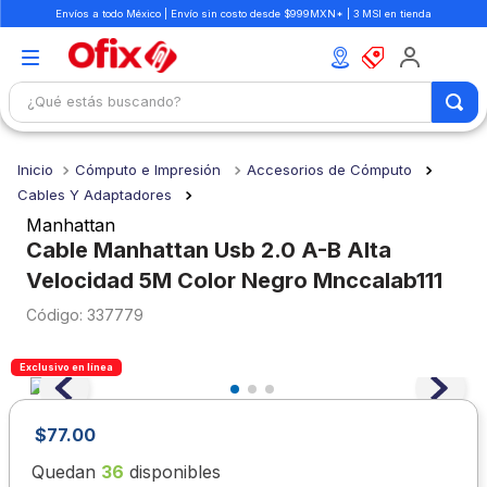
Envíos a todo México | Envío sin costo desde $999MXN* | 3 MSI en tienda
¿Qué estás buscando?
TÉRMINOS MÁS BUSCADOS
Cómputo e Impresión
Accesorios de Cómputo
1
.
mochilas
Cables Y Adaptadores
2
.
libretas
Manhattan
Cable Manhattan Usb 2.0 A-B Alta
3
.
cuaderno
Velocidad 5M Color Negro Mnccalab111
4
.
cuadernos
:
337779
5
.
colores
6
.
boligrafo
Exclusivo en línea
7
.
escritorio
$
77
.
00
8
.
sacapuntas
Quedan
36
disponibles
9
.
lapiz