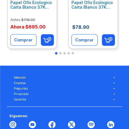
Papel Ofix Ecologico
Papel Ofix Ecologico
Carta Blanco 37K
Carta Blanco 37K
Caja 10 Paquetes Cta
C/500Hjs Cta Eco-
Eco-Ofix
Ofix
Antes
$
718
.
00
Ahora
$
695
.
00
$
78
.
90
Comprar
Comprar
Atención
+
Empresa
+
Preguntas
+
Privacidad
+
Garantía
+
Síguenos: