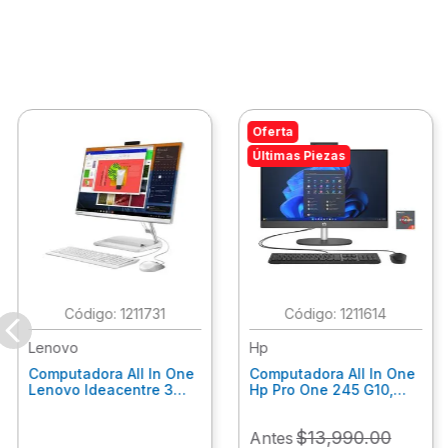
Oferta
Últimas Piezas
:
1211731
:
1211614
Lenovo
Hp
Computadora All In One
Computadora All In One
Lenovo Ideacentre 3
Hp Pro One 245 G10,
24Alc6, Amd Ryzen 5
Ryzen 3-7320U, 8Gb
7430U, 8Gb Ram, 256Gb
Ram, 512Gb Ssd, 23.8"
$
13
,
990
.
00
Antes
Ssd, 23.8", Win 11 Home
Fhd, Win11Home