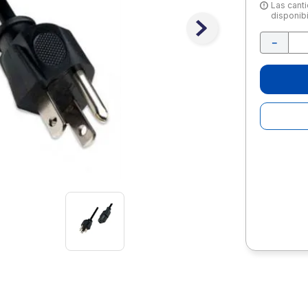
10
.
lapiz
Las canti
disponibi
－