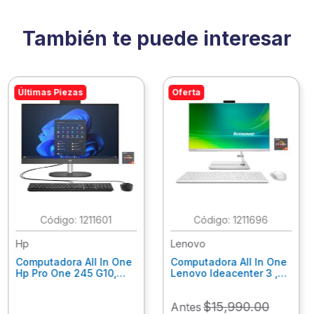
También te puede interesar
Últimas Piezas
Oferta
:
1211601
:
1211696
Hp
Lenovo
Computadora All In One
Computadora All In One
Hp Pro One 245 G10,
Lenovo Ideacenter 3 ,
Ryzen 3-7320U, 8Gb
Ryzen 7-7730U, 16Gb
Ram, 256Gb Ssd, 23.8"
Ram, 512Gb Ssd, 23.8"
$
15
,
990
.
00
Antes
Fhd, Win11Home
Fhd, Win11 Home