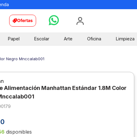
ienda
Ofertas
Papel
Escolar
Arte
Oficina
Limpieza
olor Negro Mnccalab001
an
e Alimentación Manhattan Estándar 1.8M Color
Mnccalab001
00179
00
56
disponibles