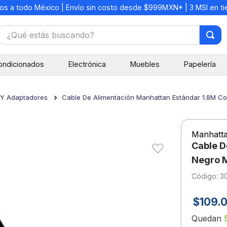
os a todo México | Envío sin costo desde $999MXN* | 3 MSI en t
¿Qué estás buscando?
TÉRMINOS MÁS BUSCADOS
ondicionados
Electrónica
Muebles
Papelería
1
.
mochilas
2
.
libretas
 Y Adaptadores
Cable De Alimentación Manhattan Estándar 1.8M C
3
.
cuaderno
4
.
cuadernos
Manhatt
5
.
colores
Cable D
6
.
boligrafo
Negro 
:
3
7
.
escritorio
8
.
sacapuntas
$
109
.
9
.
escolar
Quedan