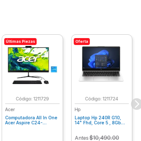
Últimas Piezas
Oferta
:
1211729
:
1211724
Acer
Hp
Computadora All In One
Laptop Hp 240R G10,
Acer Aspire C24-
14" Fhd, Core 5 , 8Gb
C242Nl, Ci3-1305U, 8Gb
Ram, 512Gb Ssd, Win11
Ram, 512Gb Ssd, 24"
Home B77C3Lt
$
10
,
490
.
00
Antes
Fhd, Win 11 Home