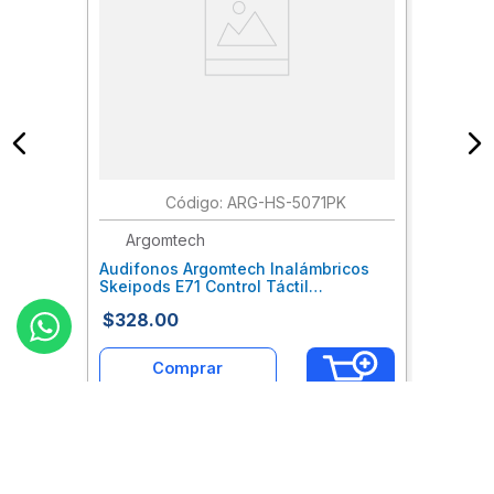
:
ARG-HS-5071PK
Argomtech
Audifonos Argomtech Inalámbricos
Skeipods E71 Control Táctil
Resistente Al Agua Bluetooth 5.3
$
328
.
00
Color Awtacca0041
Comprar