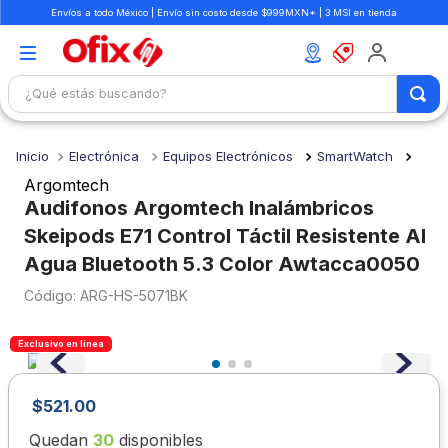
Envíos a todo México | Envío sin costo desde $999MXN* | 3 MSI en tienda
¿Qué estás buscando?
TÉRMINOS MÁS BUSCADOS
Electrónica
Equipos Electrónicos
SmartWatch
1
.
mochilas
Argomtech
2
.
libretas
Audifonos Argomtech Inalámbricos
Skeipods E71 Control Táctil Resistente Al
3
.
cuaderno
Agua Bluetooth 5.3 Color Awtacca0050
4
.
cuadernos
:
ARG-HS-5071BK
5
.
colores
6
.
boligrafo
Exclusivo en línea
7
.
escolar
$
521
.
00
8
.
sacapuntas
Quedan
30
disponibles
9
.
lapiz