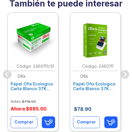
También te puede interesar
:
2460111c10
:
2460111
Ofix
Ofix
Papel Ofix Ecologico
Papel Ofix Ecologico
Carta Blanco 37K
Carta Blanco 37K
Caja 10 Paquetes Cta
C/500Hjs Cta Eco-
Eco-Ofix
Ofix
Antes
$
718
.
00
Ahora
$
695
.
00
$
78
.
90
Comprar
Comprar