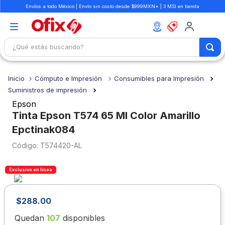
Envíos a todo México | Envío sin costo desde $999MXN* | 3 MSI en tienda
¿Qué estás buscando?
TÉRMINOS MÁS BUSCADOS
Cómputo e Impresión
Consumibles para Impresión
1
.
mochilas
Suministros de impresión
2
.
libretas
Epson
Tinta Epson T574 65 Ml Color Amarillo
3
.
cuaderno
Epctinak084
4
.
cuadernos
:
T574420-AL
5
.
colores
6
.
boligrafo
Exclusivo en línea
7
.
escritorio
$
288
.
00
8
.
sacapuntas
Quedan
107
disponibles
9
.
lapiz