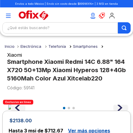
Envíos a todo México | Envío sin costo desde $999MXN* | 3 MSI en tienda
¿Qué estás buscando?
TÉRMINOS MÁS BUSCADOS
Electrónica
Telefonía
Smartphones
1
.
mochilas
Xiaomi
2
.
libretas
Smartphone Xiaomi Redmi 14C 6.88" 164
X720 50+13Mp Xiaomi Hyperos 128+4Gb
3
.
cuaderno
5160Mah Color Azul Xitcelab220
4
.
cuadernos
:
59141
5
.
colores
6
.
boligrafo
Exclusivo en línea
7
.
escritorio
$
2138
.
00
8
.
sacapuntas
Hasta
3 msi de $712.67
Ver más opciones
9
.
lapiz