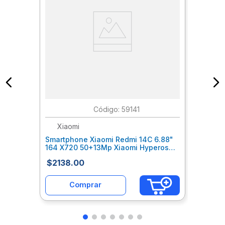
:
59141
Xiaomi
Smartphone Xiaomi Redmi 14C 6.88"
164 X720 50+13Mp Xiaomi Hyperos
128+4Gb 5160Mah Color Azul
$
2138
.
00
Xitcelab220
Comprar