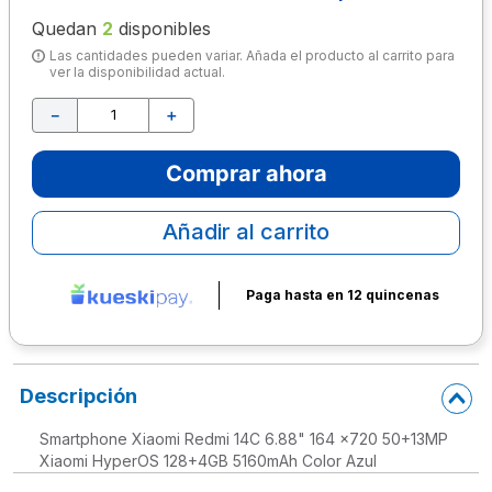
Quedan
2
disponibles
10
.
escolar
Las cantidades pueden variar. Añada el producto al carrito para
ver la disponibilidad actual.
－
＋
Comprar ahora
Añadir al carrito
Paga hasta en 12 quincenas
Descripción
Smartphone Xiaomi Redmi 14C 6.88" 164 x720 50+13MP
Xiaomi HyperOS 128+4GB 5160mAh Color Azul