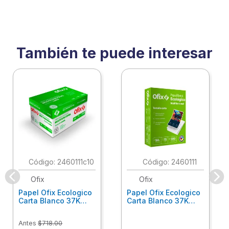
También te puede interesar
:
2460111c10
:
2460111
Ofix
Ofix
Papel Ofix Ecologico
Papel Ofix Ecologico
Carta Blanco 37K
Carta Blanco 37K
Caja 10 Paquetes Cta
C/500Hjs Cta Eco-
Eco-Ofix
Ofix
Antes
$
718
.
00